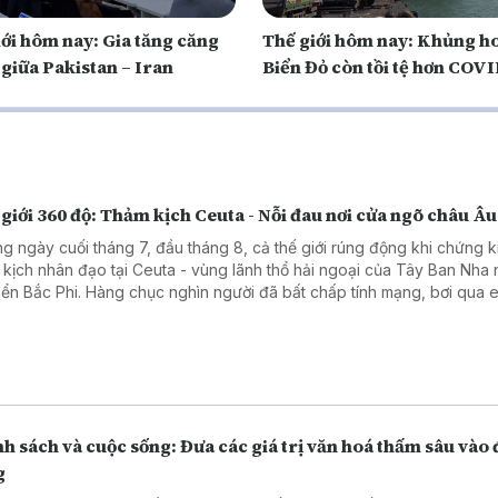
iới hôm nay: Gia tăng căng
Thế giới hôm nay: Khủng h
giữa Pakistan – Iran
Biển Đỏ còn tồi tệ hơn COV
giới 360 độ: Thảm kịch Ceuta - Nỗi đau nơi cửa ngõ châu Âu
g ngày cuối tháng 7, đầu tháng 8, cả thế giới rúng động khi chứng k
 kịch nhân đạo tại Ceuta - vùng lãnh thổ hải ngoại của Tây Ban Nha
iển Bắc Phi. Hàng chục nghìn người đã bất chấp tính mạng, bơi qua 
 trèo qua những hàng rào dây thép gai để tìm đường vào châu Âu. 
ần 100 người đã thiệt mạng và mất tích, để lại một bức tranh đầy ám ả
 phận của những người nhập cư bất hợp pháp. Chương trình kết nối v
g viên TTTXVN tại châu Âu để tìm hiểu rõ hơn về thảm kịch này.
h sách và cuộc sống: Đưa các giá trị văn hoá thấm sâu vào 
g