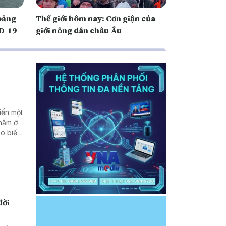
oảng
Thế giới hôm nay: Cơn giận của
ID-19
giới nông dân châu Âu
iến một
 nằm ở
eo biển
Hậu quả
nh về
ới các
đời