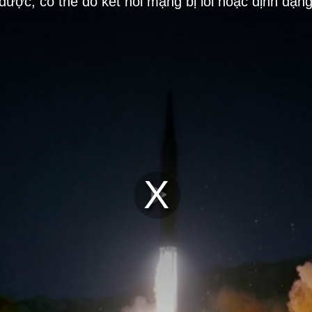
 được, có thể do kết nối mạng bị lỗi hoặc định dạn
Play
Video