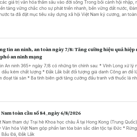
 giá trị văn hóa thấm sâu vào đời sống Trong bối cảnh hội nhập, nhằm
nền tảng vững chắc cho sự phát triển nhanh, bền vững đất nước, Đả
nước ta đã đặt mục tiêu xây dựng xã hội Việt Nam kỷ cương, an toàn
, hài hòa, phát triển, lấy người dân làm trung tâm, văn hóa là nền tản
 là trụ cột, kỷ cương là sức mạnh, khoa học, công nghệ, đổi mới sáng 
ển đổi số là động lực, niềm tin xã hội là thước đo và hạnh phúc của 
là mục tiêu cao nhất.
g tin an ninh, an toàn ngày 7/8: Tăng cường hiệu quả hiệp
 phó an ninh mạng
tin An ninh 365+ ngày 7/8 có những tin chính sau: * Vĩnh Long xử lý
 dầu kém chất lượng * Đắk Lắk bắt đối tượng giả danh Công an để 
Ba tỉnh biên giới tăng cường đấu tranh với thuốc lá nhập lậu
a đảo dưới chiêu đăng ký giải chạy cho trẻ em.
t Nam toàn cầu số 84_ngày 6/8/2026
ệt Nam tham dự Trại hè Khoa học châu Á tại Hong Kong (Trung Quốc)
 Văn hóa Việt Nam góp phần lan tỏa bản sắc dân tộc tại Đức * Rừn
 Bầu Đá, Đắk Lắk