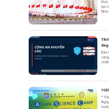
Đưa các
tạo 
Nhà 
minh
luật
chuy
dân 
Thôn
ứng
Bản 
xăng
chiếm đoạt tài sản * 
* Lừ
Việ
* Vi
Ngày
nước