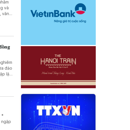
ng và
, văn
g, pháp
tạo và
nhân
 đồng
 nghiêm
lừa đảo
 *
g ngập