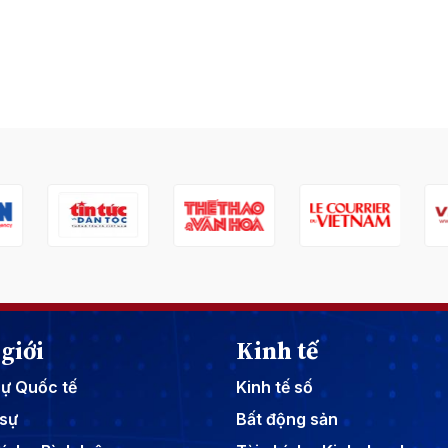
giới
Kinh tế
sự Quốc tế
Kinh tế số
sự
Bất động sản