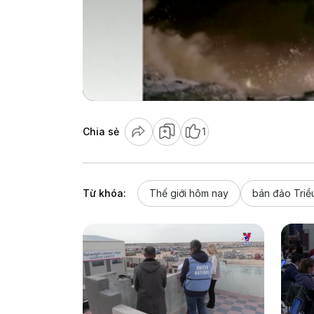
Chia sẻ
1
Từ khóa:
Thế giới hôm nay
bán đảo Triề