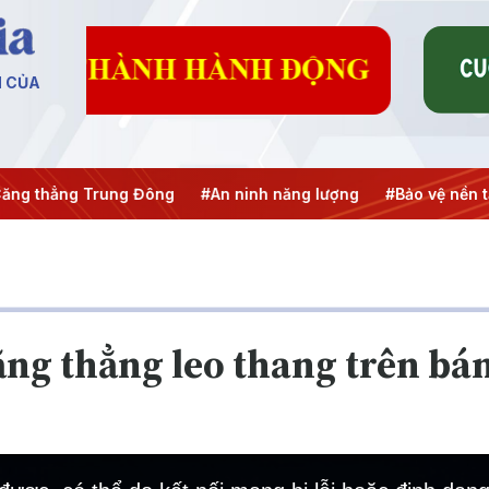
N CỦA
ẳng Trung Đông
#An ninh năng lượng
#Bảo vệ nền tảng tư
ăng thẳng leo thang trên bán