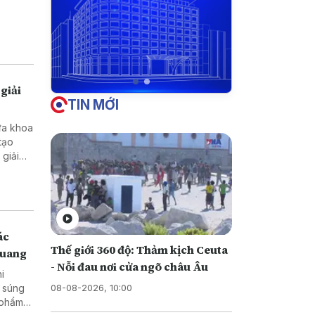
giải
TIN MỚI
ưa khoa
tạo
ở vùng
ác
Thế giới 360 độ: Thảm kịch Ceuta
Quang
- Nỗi đau nơi cửa ngõ châu Âu
hi
08-08-2026, 10:00