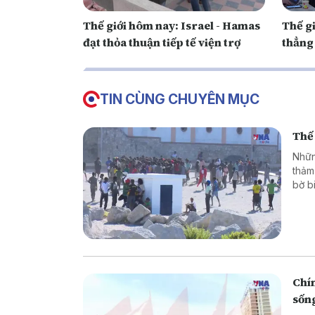
Thế giới hôm nay: Israel - Hamas
Thế g
đạt thỏa thuận tiếp tế viện trợ
thẳng 
TIN CÙNG CHUYÊN MỤC
Thế 
Nhữn
thảm
bờ b
hoặc
là g
thân
phón
Chín
sốn