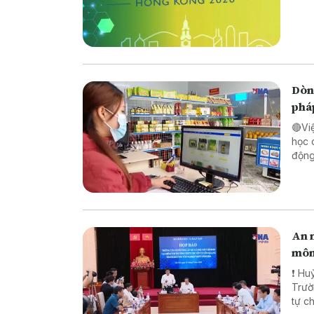
Dòng
phá
🔴Vi
học 
động lực ch
pháp
biên
An n
môn
❗ Huỷ
Trường TH
tự chế săn b