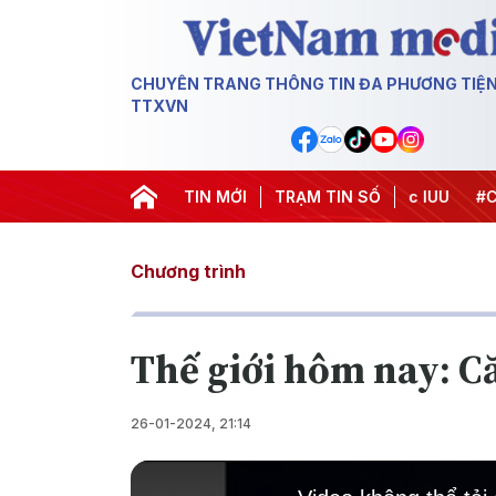
CHUYÊN TRANG THÔNG TIN ĐA PHƯƠNG TIỆ
TTXVN
Chiến dịch 500 ngày đêm
TIN MỚI
#Chống khai thác IUU
TRẠM TIN SỐ
#Căng th
Chương trình
Thế giới hôm nay: C
26-01-2024, 21:14
This
is