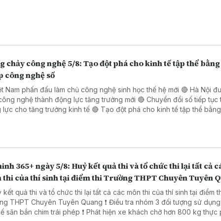
 chảy công nghệ 5/8: Tạo đột phá cho kinh tế tập thể bằng 
p công nghệ số
ệt Nam phấn đấu làm chủ công nghệ sinh học thế hệ mới 🔴 Hà Nội đ
công nghệ thành động lực tăng trưởng mới 🔴 Chuyển đổi số tiếp tục 
o tăng trưởng kinh tế 🔴 Tạo đột phá cho kinh tế tập thể bằng giải
 công nghệ số 🔴 Đẩy mạnh chuyển đổi số trong thủ tục hành chính 
 Đồng Nai
inh 365+ ngày 5/8: Huỷ kết quả thi và tổ chức thi lại tất cả c
 thi của thí sinh tại điểm thi Trường THPT Chuyên Tuyên 
 kết quả thi và tổ chức thi lại tất cả các môn thi của thí sinh tại điểm t
PT Chuyên Tuyên Quang ❗ Điều tra nhóm 3 đối tượng sử dụng súng
ắn chim trái phép ❗ Phát hiện xe khách chở hơn 800 kg thực phẩm