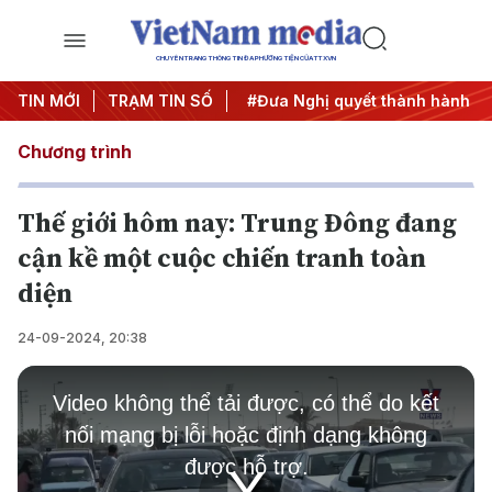
CHUYÊN TRANG THÔNG TIN ĐA PHƯƠNG TIỆN CỦA TTXVN
Trung ương 3
TIN MỚI
TRẠM TIN SỐ
#APEC 2027
#Đưa Nghị quyết thành hành độ
Chương trình
Thế giới hôm nay: Trung Đông đang
cận kề một cuộc chiến tranh toàn
diện
24-09-2024, 20:38
This
is
Video không thể tải được, có thể do kết
a
modal
nối mạng bị lỗi hoặc định dạng không
window.
được hỗ trợ.