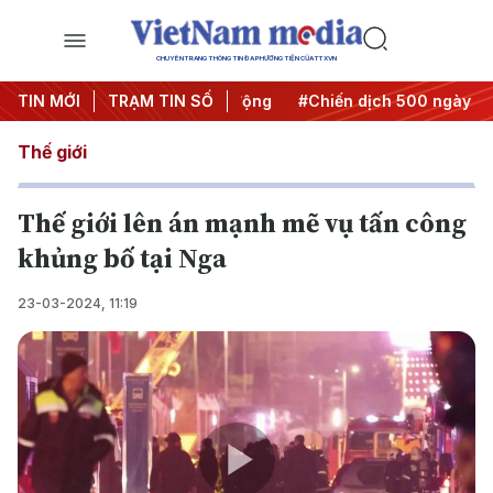
CHUYÊN TRANG THÔNG TIN ĐA PHƯƠNG TIỆN CỦA TTXVN
a Nghị quyết thành hành động
TIN MỚI
TRẠM TIN SỐ
#Chiến dịch 500 ngày đêm
Thế giới
Thế giới lên án mạnh mẽ vụ tấn công
khủng bố tại Nga
23-03-2024, 11:19