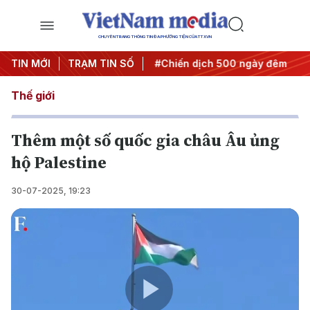
CHUYÊN TRANG THÔNG TIN ĐA PHƯƠNG TIỆN CỦA TTXVN
ghị quyết thành hành động
TIN MỚI
TRẠM TIN SỐ
#Chiến dịch 500 ngày đêm
#
Thế giới
Thêm một số quốc gia châu Âu ủng
hộ Palestine
30-07-2025, 19:23