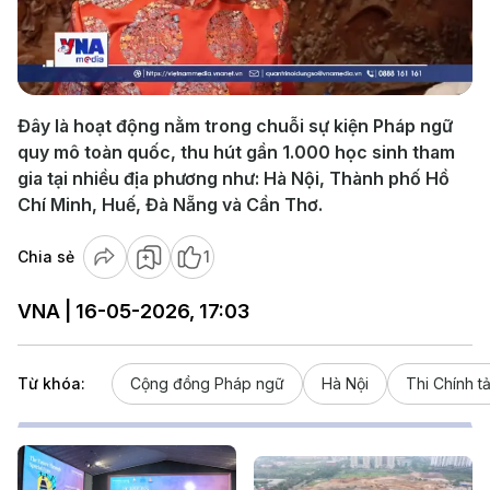
Play
Video
Đây là hoạt động nằm trong chuỗi sự kiện Pháp ngữ
quy mô toàn quốc, thu hút gần 1.000 học sinh tham
gia tại nhiều địa phương như: Hà Nội, Thành phố Hồ
Chí Minh, Huế, Đà Nẵng và Cần Thơ.
Chia sẻ
1
VNA | 16-05-2026, 17:03
Từ khóa:
Cộng đồng Pháp ngữ
Hà Nội
Thi Chính t