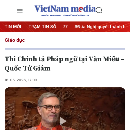
CHUYÊN TRANG THÔNG TIN ĐA PHƯƠNG TIỆN CỦA TTXVN
ị Trung ương 3
TIN MỚI
TRẠM TIN SỐ
#APEC 2027
#Đưa Nghị quyết thành hành
Giáo dục
Thi Chính tả Pháp ngữ tại Văn Miếu –
Quốc Tử Giám
16-05-2026, 17:03