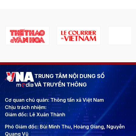
TRUNG TÂM NỘI DUNG SỐ
VÀ TRUYỀN THÔNG
Cơ quan chủ quản: Thông tấn xã Việt Nam
Chịu trách nhiệm:
Giám đốc: Lê Xuân Thành
Phó Giám đốc: Bùi Minh Thu, Hoàng Giang, Nguyễn
Quang Vũ