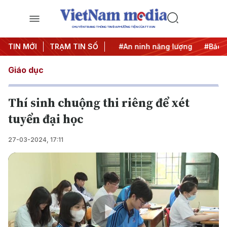
CHUYÊN TRANG THÔNG TIN ĐA PHƯƠNG TIỆN CỦA TTXVN
TIN MỚI
#Căng thẳng Trung Đông
TRẠM TIN SỐ
#An ninh năng lượng
#Bảo vệ
Giáo dục
Thí sinh chuộng thi riêng để xét
tuyển đại học
27-03-2024, 17:11