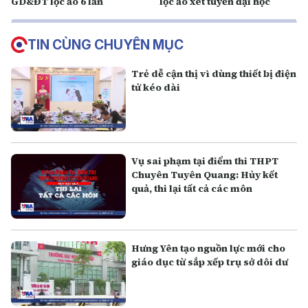
GD&ĐT lọc ảo 6 lần
lọc ảo xét tuyển đại học
TIN CÙNG CHUYÊN MỤC
Trẻ dễ cận thị vì dùng thiết bị điện
tử kéo dài
Vụ sai phạm tại điểm thi THPT
Chuyên Tuyên Quang: Hủy kết
quả, thi lại tất cả các môn
Hưng Yên tạo nguồn lực mới cho
giáo dục từ sắp xếp trụ sở dôi dư