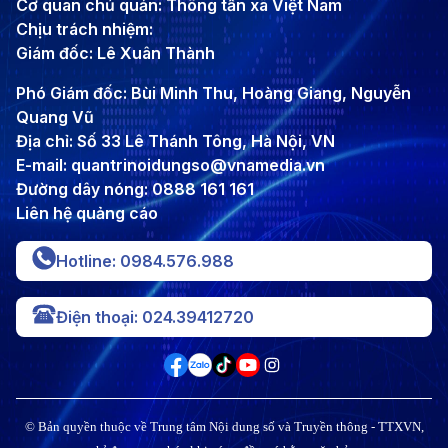
Cơ quan chủ quản: Thông tấn xã Việt Nam
Chịu trách nhiệm:
Giám đốc: Lê Xuân Thành
Phó Giám đốc: Bùi Minh Thu, Hoàng Giang, Nguyễn
Quang Vũ
Địa chỉ: Số 33 Lê Thánh Tông, Hà Nội, VN
E-mail: quantrinoidungso@vnamedia.vn
Đường dây nóng: 0888 161 161
Liên hệ quảng cáo
Hotline: 0984.576.988
Điện thoại: 024.39412720
© Bản quyền thuộc về Trung tâm Nội dung số và Truyền thông - TTXVN,