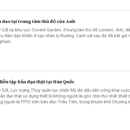
 dao tại trung tâm thủ đô của Anh
 5/8 tại khu vực Covent Garden, ở trung tâm thủ đô London, Anh, đã
vụ đâm dao khiến 4 nạn nhân bị thương. Cảnh sát sau đó đã bắt giữ 
 phạm.
iễn tập bắn đạn thật tại Hàn Quốc
 5/8, Lực lượng Thủy quân lục chiến Mỹ lần đầu tiên công khai cuộc
bắn đạn thật sử dụng thiết bị không người lái góc nhìn thứ nhất (thiết 
g người lái FPV) trên bán đảo Triều Tiên, trong khuôn khổ Chương t
 tập Thủy quân lục chiến Hàn Quốc (KMEP).