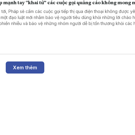
p mạnh tay “khai tử” các cuộc gọi quảng cáo không mong
 tới, Pháp sẽ cấm các cuộc gọi tiếp thị qua điện thoại không được y
 một đạo luật mới nhằm bảo vệ người tiêu dùng khỏi những lời chào 
phiền nhiễu và bảo vệ những nhóm người dễ bị tổn thương khỏi các 
ng mại gian lận. Đạo luật này sẽ có hiệu lực từ ngày 11/8.
Xem thêm