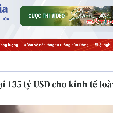
N CỦA
#Bảo vệ nền tảng tư tưởng của Đảng
#Hội nghị Trung ương
ại 135 tỷ USD cho kinh tế to