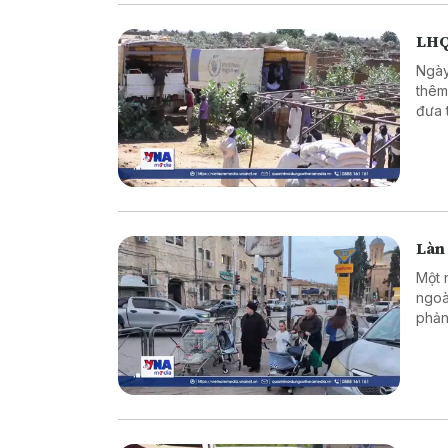
LHQ
Ngày
thêm 
đưa 
năm 
Làn 
Một 
ngoà
phản