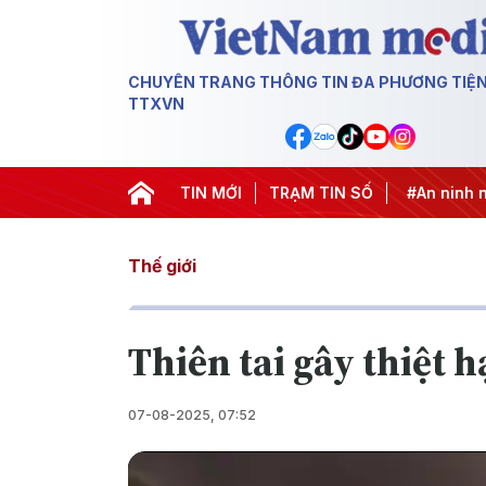
CHUYÊN TRANG THÔNG TIN ĐA PHƯƠNG TIỆ
TTXVN
 thác IUU
#Căng thẳng Trung Đông
TIN MỚI
TRẠM TIN SỐ
#An ninh năng lượng
Thế giới
Thiên tai gây thiệt h
07-08-2025, 07:52