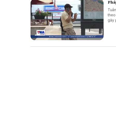
Phá
Tuần
theo
gây 
thươ