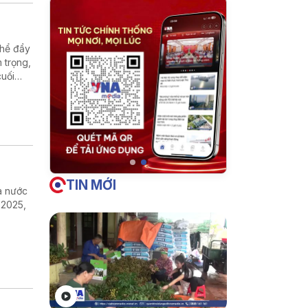
thể đẩy
m trọng,
cuối
TIN MỚI
ra nước
 2025,