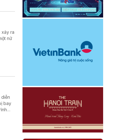
 xảy ra
một nữ
 diễn
bị bay
rình