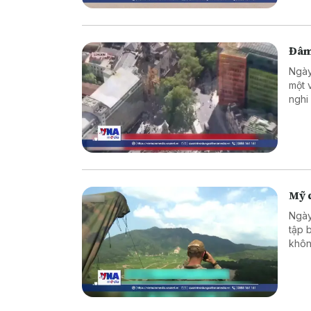
Đâm
Ngày
một 
nghi
Mỹ d
Ngày
tập 
khôn
Diễn