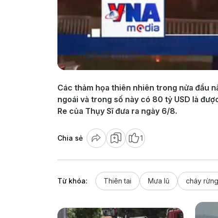
Các thảm họa thiên nhiên trong nửa đầu nă
ngoái và trong số này có 80 tỷ USD là đượ
Re của Thụy Sĩ đưa ra ngày 6/8.
Chia sẻ
1
Từ khóa:
Thiên tai
Mưa lũ
cháy rừn