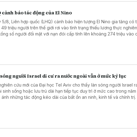
 cảnh báo tác động của El Nino
 5/8, Liên hợp quốc (LHQ) cảnh báo hiện tượng El Nino gia tăng có 
49 triệu người trên thế giới rơi vào tình trạng thiếu lương thực nghiê
tổng số người đối mặt với nạn đói cấp tính lên khoảng 274 triệu vào 
2027.
sóng người Israel di cư ra nước ngoài vẫn ở mức kỷ lục
nghiên cứu mới của Đại học Tel Aviv cho thấy làn sóng người Israel 
i sinh sống hoặc lưu trú dài hạn tiếp tục duy trì ở mức cao trong năm
 ánh những tác động kéo dài của bất ổn an ninh, kinh tế và chính trị.