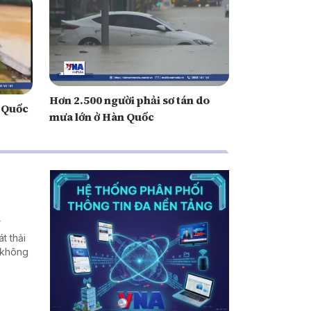
Hơn 2.500 người phải sơ tán do
g Quốc
mưa lớn ở Hàn Quốc
n
t thải
 không