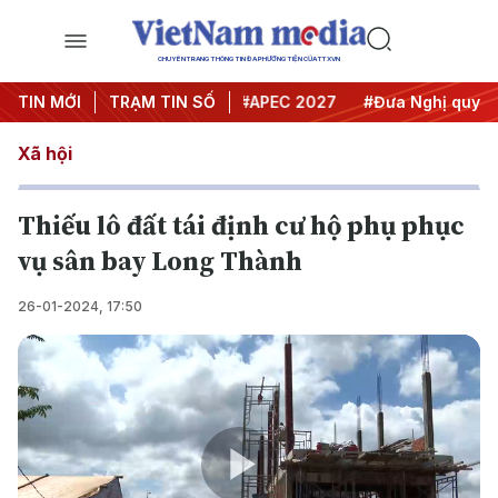
CHUYÊN TRANG THÔNG TIN ĐA PHƯƠNG TIỆN CỦA TTXVN
#Hội nghị Trung ương 3
TIN MỚI
TRẠM TIN SỐ
#APEC 2027
#Đưa Nghị quyết th
Xã hội
Thiếu lô đất tái định cư hộ phụ phục
vụ sân bay Long Thành
26-01-2024, 17:50