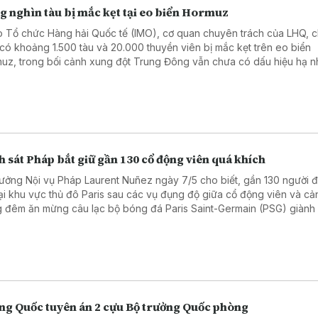
g nghìn tàu bị mắc kẹt tại eo biển Hormuz
 Tổ chức Hàng hải Quốc tế (IMO), cơ quan chuyên trách của LHQ, c
 có khoảng 1.500 tàu và 20.000 thuyền viên bị mắc kẹt trên eo biển
uz, trong bối cảnh xung đột Trung Đông vẫn chưa có dấu hiệu hạ nh
 sát Pháp bắt giữ gần 130 cổ động viên quá khích
rưởng Nội vụ Pháp Laurent Nuñez ngày 7/5 cho biết, gần 130 người đa
tại khu vực thủ đô Paris sau các vụ đụng độ giữa cổ động viên và cả
g đêm ăn mừng câu lạc bộ bóng đá Paris Saint-Germain (PSG) giành
chung kết UEFA Champions League mùa giải 2025 - 2026.
ng Quốc tuyên án 2 cựu Bộ trưởng Quốc phòng