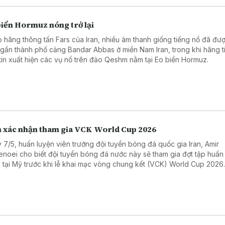
biển Hormuz nóng trở lại
 hãng thông tấn Fars của Iran, nhiều âm thanh giống tiếng nổ đã đư
 gần thành phố cảng Bandar Abbas ở miền Nam Iran, trong khi hãng t
tin xuất hiện các vụ nổ trên đảo Qeshm nằm tại Eo biển Hormuz.
n xác nhận tham gia VCK World Cup 2026
 7/5, huấn luyện viên trưởng đội tuyển bóng đá quốc gia Iran, Amir
enoei cho biết đội tuyển bóng đá nước này sẽ tham gia đợt tập huấn
 tại Mỹ trước khi lễ khai mạc vòng chung kết (VCK) World Cup 2026