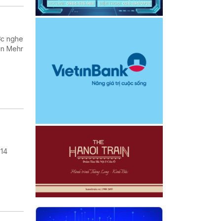
ợc nghe
in Mehr
 14
.