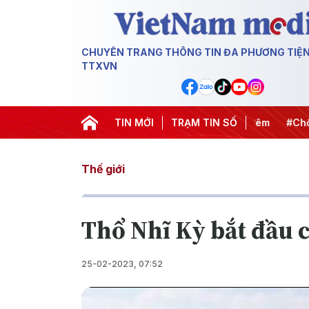
CHUYÊN TRANG THÔNG TIN ĐA PHƯƠNG TIỆ
TTXVN
ết thành hành động
#Chiến dịch 500 ngày đêm
TIN MỚI
TRẠM TIN SỐ
#Chống kh
Thế giới
Thổ Nhĩ Kỳ bắt đầu c
25-02-2023, 07:52