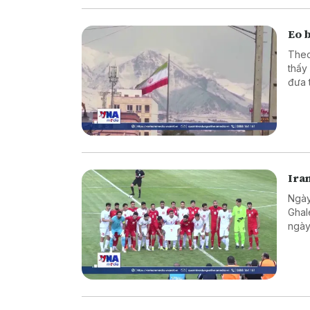
Eo 
Theo
thấy
đưa 
Ira
Ngày
Ghal
ngày