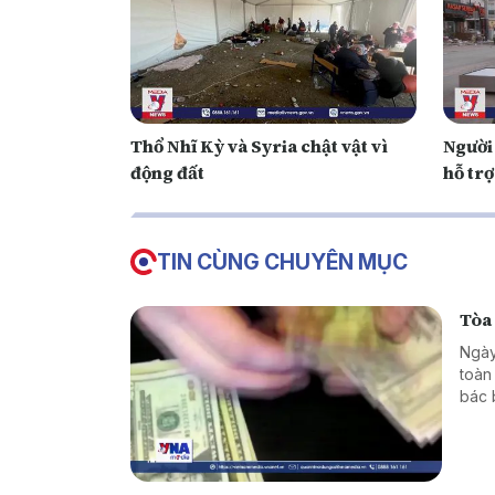
Thổ Nhĩ Kỳ và Syria chật vật vì
Người
động đất
hỗ trợ
TIN CÙNG CHUYÊN MỤC
Tòa
Ngày
toàn
bác 