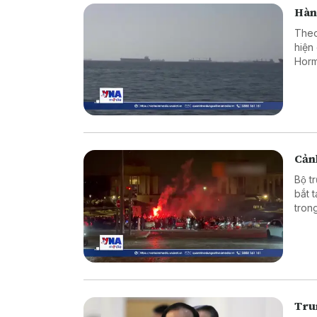
Hàn
Theo
hiện
Horm
Cảnh
Bộ t
bắt 
tron
vào 
Tru