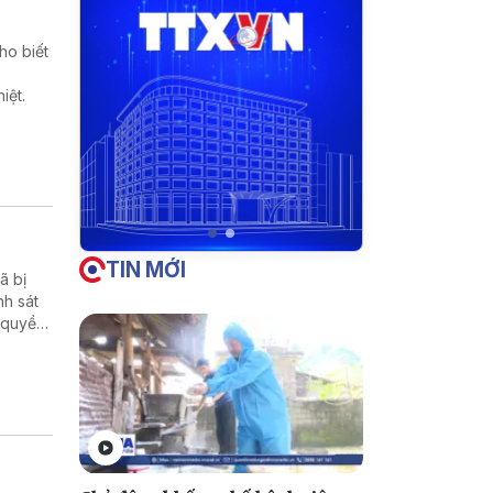
ho biết
iệt.
TIN MỚI
̃ bị
nh sát
 quyền