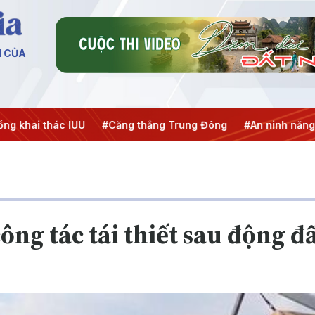
N CỦA
ai thác IUU
#Căng thẳng Trung Đông
#An ninh năng lượn
ông tác tái thiết sau động đ