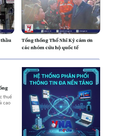
 thầu
Tổng thống Thổ Nhĩ Kỳ cám ơn
các nhóm cứu hộ quốc tế
hống
c thuế
i cao