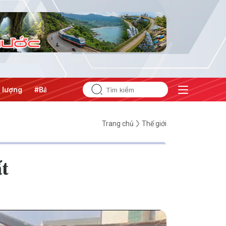
g
#Bảo vệ nền tảng tư tưởng của Đảng
Trang chủ
Thế giới
ất