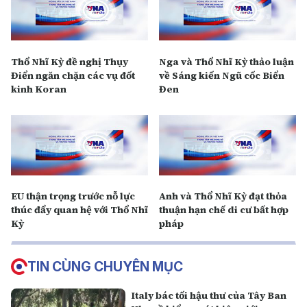
Thổ Nhĩ Kỳ đề nghị Thụy
Nga và Thổ Nhĩ Kỳ thảo luận
Điển ngăn chặn các vụ đốt
về Sáng kiến Ngũ cốc Biển
kinh Koran
Đen
EU thận trọng trước nỗ lực
Anh và Thổ Nhĩ Kỳ đạt thỏa
thúc đẩy quan hệ với Thổ Nhĩ
thuận hạn chế di cư bất hợp
Kỳ
pháp
TIN CÙNG CHUYÊN MỤC
Italy bác tối hậu thư của Tây Ban