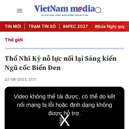
CHUYÊN TRANG THÔNG TIN ĐA PHƯƠNG TIỆN CỦA TTXVN
#Hội nghị Trung ương 3
TIN MỚI
TRẠM TIN SỐ
#APEC 2027
#Đưa Nghị quyết t
Thế giới
Thổ Nhĩ Kỳ nỗ lực nối lại Sáng kiến
Ngũ cốc Biển Đen
22-08-2023, 21:11
This
is
Video không thể tải được, có thể do kết
a
modal
nối mạng bị lỗi hoặc định dạng không
window.
được hỗ trợ.