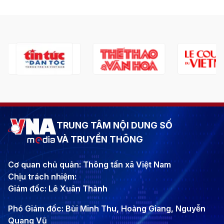
TRUNG TÂM NỘI DUNG SỐ
VÀ TRUYỀN THÔNG
Cơ quan chủ quản: Thông tấn xã Việt Nam
Chịu trách nhiệm:
Giám đốc: Lê Xuân Thành
Phó Giám đốc: Bùi Minh Thu, Hoàng Giang, Nguyễn
Quang Vũ