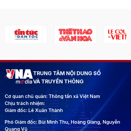
TRUNG TÂM NỘI DUNG SỐ
VÀ TRUYỀN THÔNG
Cơ quan chủ quản: Thông tấn xã Việt Nam
Chịu trách nhiệm:
Giám đốc: Lê Xuân Thành
Phó Giám đốc: Bùi Minh Thu, Hoàng Giang, Nguyễn
Quang Vũ