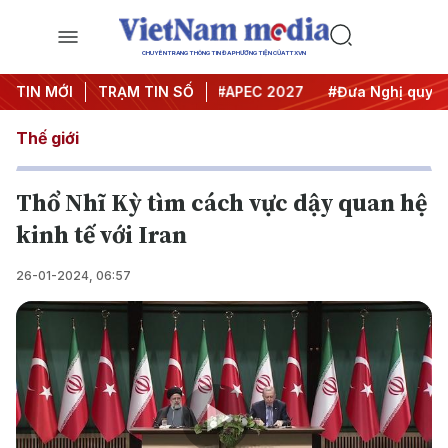
CHUYÊN TRANG THÔNG TIN ĐA PHƯƠNG TIỆN CỦA TTXVN
#Hội nghị Trung ương 3
TIN MỚI
TRẠM TIN SỐ
#APEC 2027
#Đưa Nghị quyết th
Thế giới
Thổ Nhĩ Kỳ tìm cách vực dậy quan hệ
kinh tế với Iran
26-01-2024, 06:57