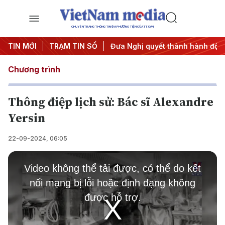
CHUYÊN TRANG THÔNG TIN ĐA PHƯƠNG TIỆN CỦA TTXVN
nghị Trung ương 3
TIN MỚI
TRẠM TIN SỐ
#Đưa Nghị quyết thành hành động
#Ch
Chương trình
Thông điệp lịch sử: Bác sĩ Alexandre
Yersin
22-09-2024, 06:05
This
is
Video không thể tải được, có thể do kết
a
modal
nối mạng bị lỗi hoặc định dạng không
window.
được hỗ trợ.