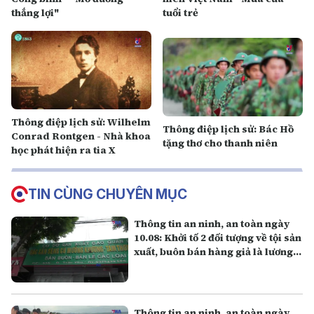
thắng lợi"
tuổi trẻ
Thông điệp lịch sử: Wilhelm
Thông điệp lịch sử: Bác Hồ
Conrad Rontgen - Nhà khoa
tặng thơ cho thanh niên
học phát hiện ra tia X
TIN CÙNG CHUYÊN MỤC
Thông tin an ninh, an toàn ngày
10.08: Khởi tố 2 đối tượng về tội sản
xuất, buôn bán hàng giả là lương
thực
Thông tin an ninh, an toàn ngày