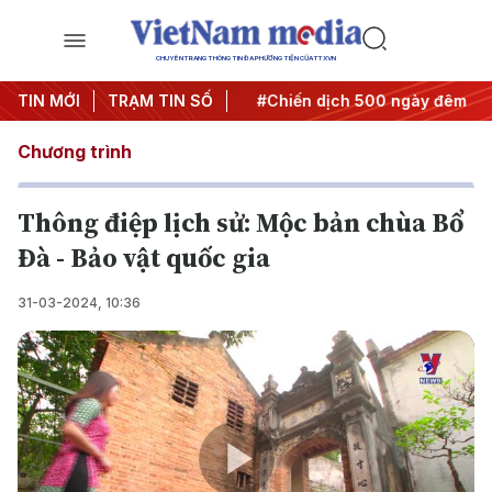
CHUYÊN TRANG THÔNG TIN ĐA PHƯƠNG TIỆN CỦA TTXVN
Nghị quyết thành hành động
TIN MỚI
TRẠM TIN SỐ
#Chiến dịch 500 ngày đêm
#
Chương trình
Thông điệp lịch sử: Mộc bản chùa Bổ
Đà - Bảo vật quốc gia
31-03-2024, 10:36