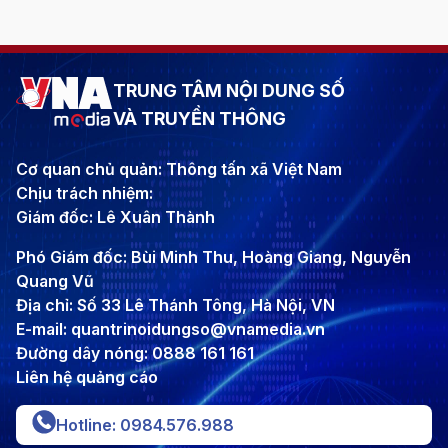
TRUNG TÂM NỘI DUNG SỐ
VÀ TRUYỀN THÔNG
Cơ quan chủ quản: Thông tấn xã Việt Nam
Chịu trách nhiệm:
Giám đốc: Lê Xuân Thành
Phó Giám đốc: Bùi Minh Thu, Hoàng Giang, Nguyễn
Quang Vũ
Địa chỉ: Số 33 Lê Thánh Tông, Hà Nội, VN
E-mail: quantrinoidungso@vnamedia.vn
Đường dây nóng: 0888 161 161
Liên hệ quảng cáo
Hotline: 0984.576.988