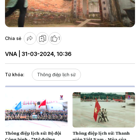
Play
Video
Chia sẻ
1
VNA | 31-03-2024, 10:36
Từ khóa:
Thông điệp lịch sử
Thông điệp lịch sử: Bộ đội
Thông điệp lịch sử: Thanh
Công binh - "Mở đường
niên Việt Nam - Mùa của