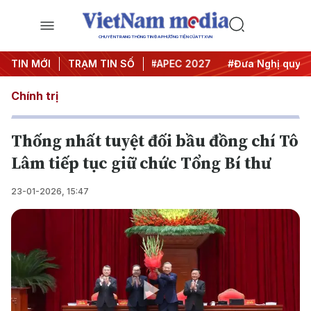
CHUYÊN TRANG THÔNG TIN ĐA PHƯƠNG TIỆN CỦA TTXVN
#Hội nghị Trung ương 3
TIN MỚI
TRẠM TIN SỐ
#APEC 2027
#Đưa Nghị quyết th
Chính trị
T hống nhất tuyệt đối bầu đồng chí Tô
Lâm tiếp tục giữ chức Tổng Bí thư
23-01-2026, 15:47