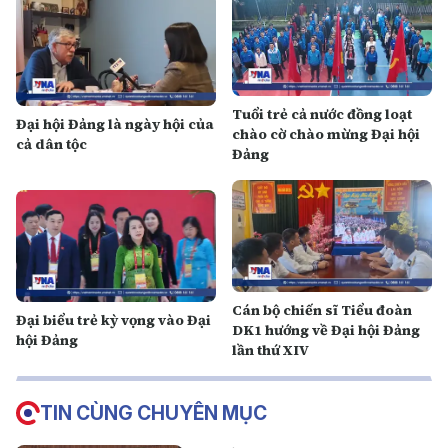
Tuổi trẻ cả nước đồng loạt
Đại hội Đảng là ngày hội của
chào cờ chào mừng Đại hội
cả dân tộc
Đảng
Cán bộ chiến sĩ Tiểu đoàn
Đại biểu trẻ kỳ vọng vào Đại
DK1 hướng về Đại hội Đảng
hội Đảng
lần thứ XIV
TIN CÙNG CHUYÊN MỤC