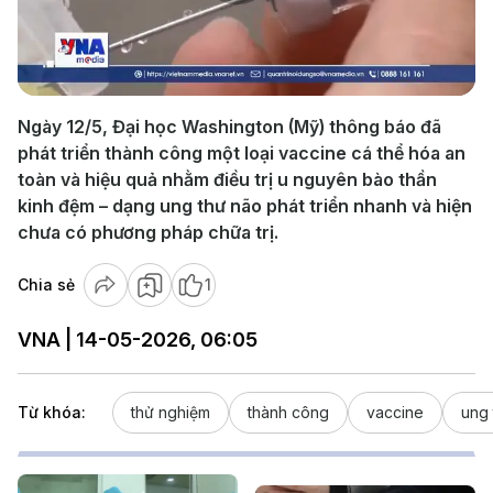
Play
Video
Ngày 12/5, Đại học Washington (Mỹ) thông báo đã
phát triển thành công một loại vaccine cá thể hóa an
toàn và hiệu quả nhằm điều trị u nguyên bào thần
kinh đệm – dạng ung thư não phát triển nhanh và hiện
chưa có phương pháp chữa trị.
Chia sẻ
1
VNA | 14-05-2026, 06:05
Từ khóa:
thử nghiệm
thành công
vaccine
ung 