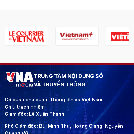
TRUNG TÂM NỘI DUNG SỐ
VÀ TRUYỀN THÔNG
Cơ quan chủ quản: Thông tấn xã Việt Nam
Chịu trách nhiệm:
Giám đốc: Lê Xuân Thành
Phó Giám đốc: Bùi Minh Thu, Hoàng Giang, Nguyễn
Quang Vũ