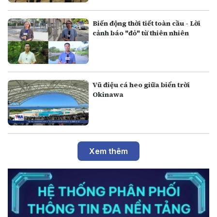
Biến động thời tiết toàn cầu - Lời
cảnh báo "đỏ" từ thiên nhiên
Vũ điệu cá heo giữa biển trời
Okinawa
Xem thêm