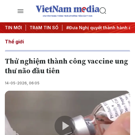
CHUYÊN TRANG THÔNG TIN ĐA PHƯƠNG TIỆN CỦA TTXVN
Trung ương 3
TIN MỚI
TRẠM TIN SỐ
#APEC 2027
#Đưa Nghị quyết thành hành độ
Thế giới
Thử nghiệm thành công vaccine ung
thư não đầu tiên
14-05-2026, 06:05