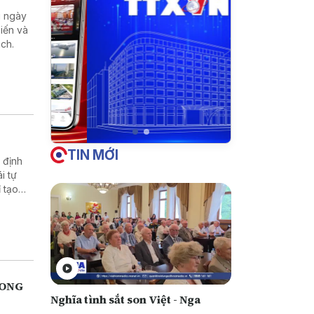
u ngày
iến và
ch.
TIN MỚI
 định
i tự
 tạo
inh học
LONG
Nghĩa tình sắt son Việt - Nga