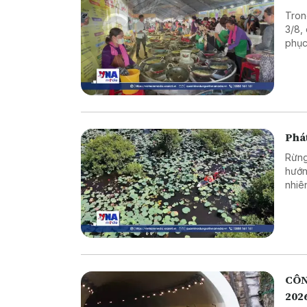
Tron
3/8,
phục
Phát
Rừng
hướn
nhiê
sinh
của 
CÔN
202