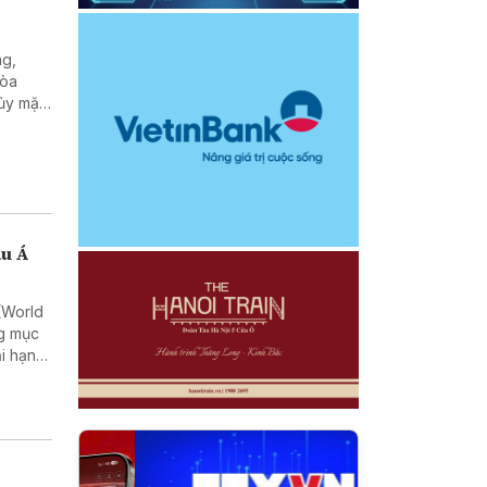
ng,
hòa
hủy mặc
âu Á
 (World
ng mục
ại hạng
 nổi