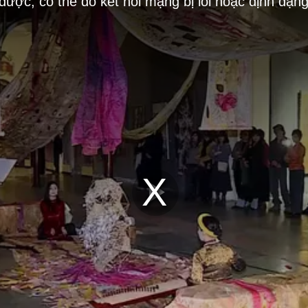
 được, có thể do kết nối mạng bị lỗi hoặc định dạn
Play
Video