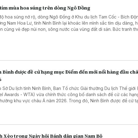
 tím mùa hoa súng trên dòng Ngô Đồng
độ hoa súng nở rộ, dòng Ngô Đồng ở Khu du lịch Tam Cốc - Bích Độ
ng Nam Hoa Lư, tỉnh Ninh Bình lại khoác lên mình sắc tím dịu dàng, 
n cùng vẻ đẹp núi non, sông nước của vùng đất di sản. Bức tranh t
n rũ này đã thu hút du khách tìm về chiêm ngưỡng và lưu giữ những
nh khắc bình yên giữa thiên nhiên.
h Bình được đề cử hạng mục Điểm đến mới nổi hàng đầu ch
6
 Sở Du lịch tỉnh Ninh Bình, Ban Tổ chức Giải thưởng Du lịch Thế giới
el Awards - WTA) vừa chính thức công bố danh sách đề cử các hạ
 thưởng khu vực châu Á năm 2026. Trong đó, Ninh Bình được đề cử t
"Asia's Leading Emerging Tourism Destination 2026" - Điểm đến mới
 đầu châu Á 2026.
h Xèo trong Ngày hội Bánh dân gian Nam Bộ