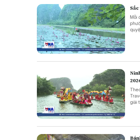
Sắc
Mỗi 
phườ
quyệ
quyế
khoả
Nin
202
Theo
Trav
giải
mục 
hàng
Bán