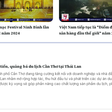
mạc Festival Ninh Bình lần
Việt Nam tiếp tục là "Điểm 
II năm 2024
sản hàng đầu thế giới" năm
tiến, quảng bá du lịch Cần Thơ tại Thái Lan
h phố Cần Thơ đang tăng cường kết nối với doanh nghiệp và nhà đầ
 Lan nhằm mở rộng hợp tác, thu hút đầu tư và phát triển các dự án du 
được kỳ vọng sẽ góp phần nâng cao chất lượng sản phẩm du lịch, p
thế của Đồng bằng sông Cửu Long và thúc đẩy phát triển bền vững k
ong.