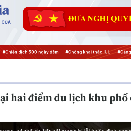
N CỦA
dịch 500 ngày đêm
#Chống khai thác IUU
#Căng thẳng Tr
ại hai điểm du lịch khu phố 