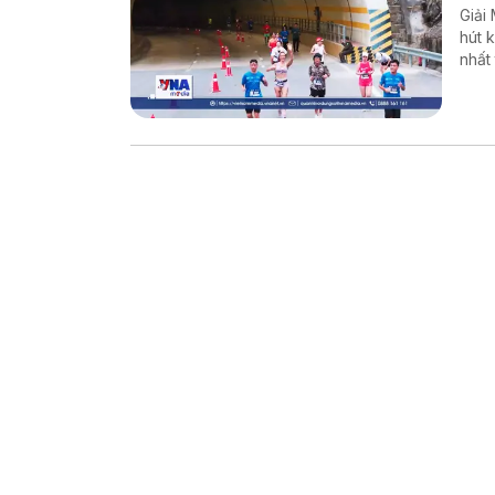
Giải
hút 
nhất
tiếp