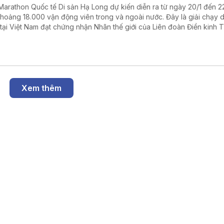
 Marathon Quốc tế Di sản Hạ Long dự kiến diễn ra từ ngày 20/1 đến 22
khoảng 18.000 vận động viên trong và ngoài nước. Đây là giải chạy 
 tại Việt Nam đạt chứng nhận Nhãn thế giới của Liên đoàn Điền kinh T
 tục khẳng định vị thế của một sự kiện du lịch thể thao đẳng cấp.
Xem thêm