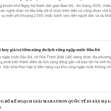
g khuôn khổ Ngày hội Bánh dân gian Nam Bộ - An Giang 2026, chiề
 các nghệ nhân và đầu bếp đã tổ chức trình diễn cá công đoạn chế b
 vụ miễn phí khoảng 2.000 chiếc bánh xèo đến người dân và du khá
 huy giá trị tiềm năng du lịch rừng ngập nước Bầu Đá
 ngập nước Bầu Đá, xã Hòa Thịnh (Đắk Lắk) đang được địa phương
g phát triển thành điểm du lịch cộng đồng gắn với bảo tồn hệ sinh thá
n. Việc khai thác hợp lý tiềm năng của khu rừng ngập nước không chỉ
 kế cho người dân mà còn góp phần gìn giữ cảnh quan và đa dạng s
địa phương.
G BỐ KẾ HOẠCH GIẢI MARATHON QUỐC TẾ DI SẢN HẠ 
6