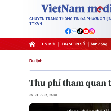
CHUYÊN TRANG THÔNG TIN ĐA PHƯƠNG TIỆ
TTXVN
 Trung ương 3
#Đưa Nghị quyết thành hành động
TIN MỚI
TRẠM TIN SỐ
#Chiến 
Du lịch
Thu phí tham quan t
20-01-2025, 16:40
This
is