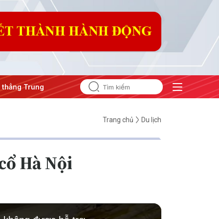
ung Đông
#An ninh năng lượng
#Bảo vệ nền tảng tư tưởng 
Trang chủ
Du lịch
cổ Hà Nội