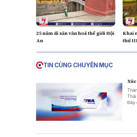
25 năm di sản văn hoá thế giới Hội
Khai 
An
thứ I
TIN CÙNG CHUYÊN MỤC
Xúc 
Thàn
Thái
Đây 
lợi 
Mek