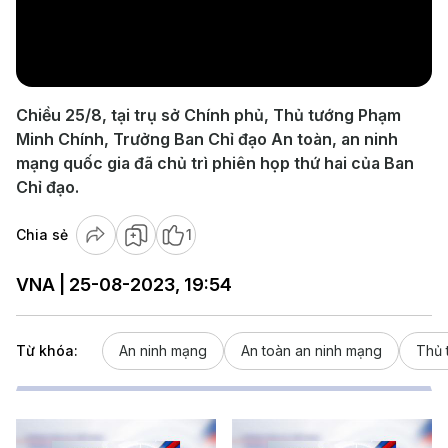
Play
Video
Chiều 25/8, tại trụ sở Chính phủ, Thủ tướng Phạm
Minh Chính, Trưởng Ban Chỉ đạo An toàn, an ninh
mạng quốc gia đã chủ trì phiên họp thứ hai của Ban
Chỉ đạo.
Chia sẻ
1
VNA | 25-08-2023, 19:54
Từ khóa:
An ninh mạng
An toàn an ninh mạng
Thủ 