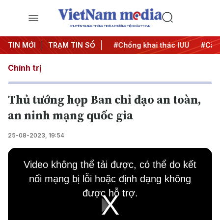
CHUYÊN TRANG THÔNG TIN ĐA PHƯƠNG TIỆN CỦA TTXVN
#Chiến dịch 500 ngày đêm
TIN MỚI
TRẠM TIN SỐ
#Chống khai thác IUU
#Căng
Chính trị
Thủ tướng họp Ban chỉ đạo an toàn,
an ninh mạng quốc gia
25-08-2023, 19:54
This
is
Video không thể tải được, có thể do kết
a
modal
nối mạng bị lỗi hoặc định dạng không
window.
được hỗ trợ.