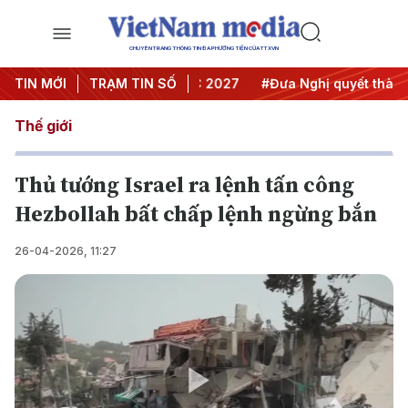
CHUYÊN TRANG THÔNG TIN ĐA PHƯƠNG TIỆN CỦA TTXVN
nghị Trung ương 3
TIN MỚI
TRẠM TIN SỐ
#APEC 2027
#Đưa Nghị quyết thành hà
Thế giới
Thủ tướng Israel ra lệnh tấn công
Hezbollah bất chấp lệnh ngừng bắn
26-04-2026, 11:27