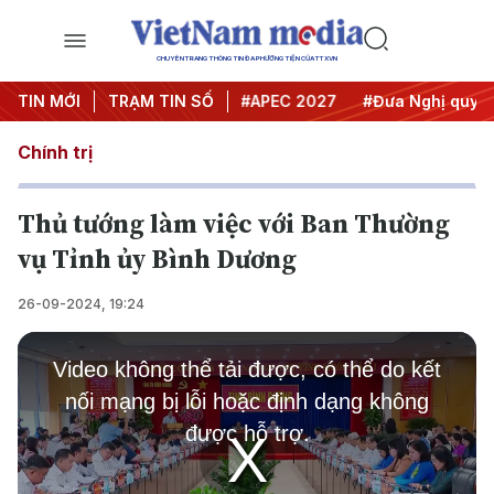
CHUYÊN TRANG THÔNG TIN ĐA PHƯƠNG TIỆN CỦA TTXVN
#Hội nghị Trung ương 3
TIN MỚI
TRẠM TIN SỐ
#APEC 2027
#Đưa Nghị quyết t
Chính trị
Thủ tướng làm việc với Ban Thường
vụ Tỉnh ủy Bình Dương
26-09-2024, 19:24
This
is
Video không thể tải được, có thể do kết
a
modal
nối mạng bị lỗi hoặc định dạng không
window.
được hỗ trợ.