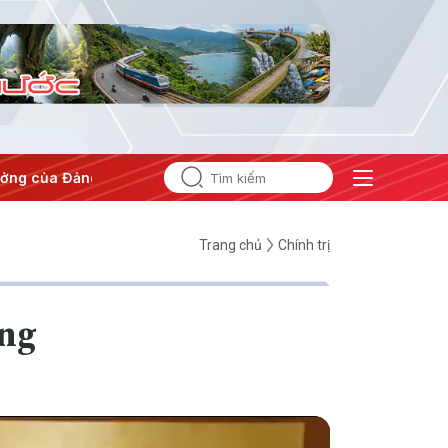
g
#Hội nghị Trung ương 3
Trang chủ
Chính trị
ựng