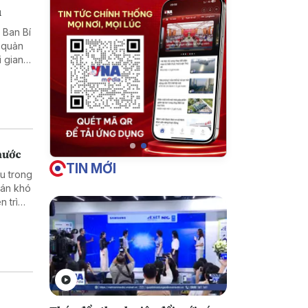
u
, Ban Bí
c quản
i gian
 yêu
nước
TIN MỚI
u trong
oán khó
 trì
hỉ nâng
cố vững
bền