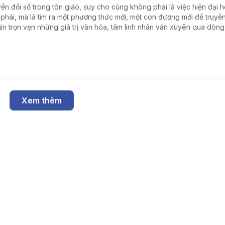
ển đổi số trong tôn giáo, suy cho cùng không phải là việc hiện đại 
 phái, mà là tìm ra một phương thức mới, một con đường mới để truyền
gìn trọn vẹn những giá trị văn hóa, tâm linh nhân văn xuyên qua dòn
thời gian trong kỷ nguyên số.
Xem thêm