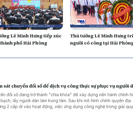
ướng Lê Minh Hưng tiếp xúc
Thủ tướng Lê Minh Hưng tri
i thành phố Hải Phòng
người có công tại Hải Phòn
 sát chuyển đổi số để dịch vụ công thực sự phục vụ người 
ển đổi số đang trở thành "chìa khóa" để xây dựng nền hành chính hi
 bạch, lấy người dân làm trung tâm. Sau khi mô hình chính quyền địa
ng 2 cấp đi vào hoạt động, việc ứng dụng công nghệ trong giải quy
hành chính đã có nhiều chuyển biến tích cực. Tuy nhiên, để những kế
hực sự bền vững, cần nhìn thẳng vào những hạn chế tồn tại. Đó cũng
 của chương trình giám sát do Ủy ban MTTQ Việt Nam thành phố Hà Nộ
 tại 5 xã, phường trên địa bàn.