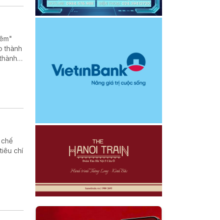
đêm"
o thành
 thành
thông
 chế
iêu chí