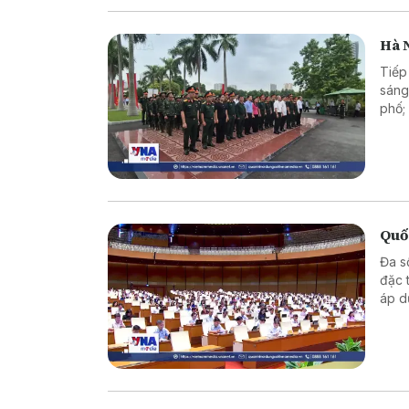
Hà N
Tiếp
sáng
phố;
kính
tin.
Quốc
Đa s
đặc 
áp d