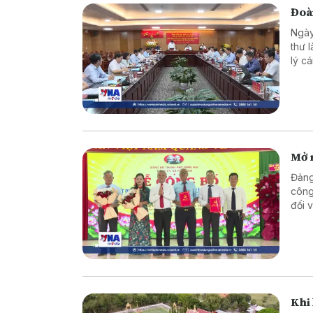
Đoàn
Ngày
thư 
lý c
qua 
cầu t
Mở 
Đảng
công
đối 
đồng
cao 
chắc
vững
Khi