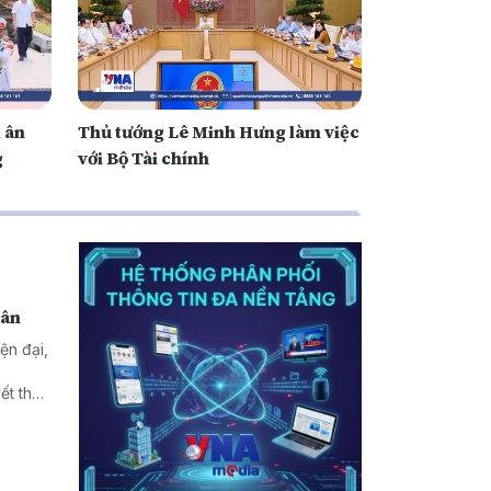
 ân
Thủ tướng Lê Minh Hưng làm việc
g
với Bộ Tài chính
dân
ện đại,
ết thủ
t quả
 là mục
i triển