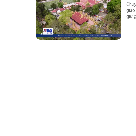
Chuy
giáo
giữ 
của 