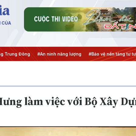
N CỦA
g
#An ninh năng lượng
#Bảo vệ nền tảng tư tưởng của Đản
ưng làm việc với Bộ Xây D