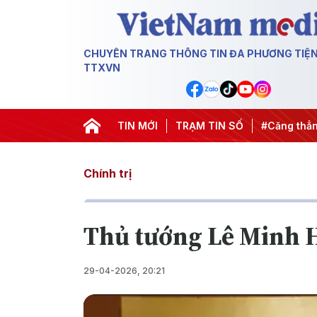
CHUYÊN TRANG THÔNG TIN ĐA PHƯƠNG TIỆ
TTXVN
0 ngày đêm
#Chống khai thác IUU
TIN MỚI
TRẠM TIN SỐ
#Căng thẳng Trung Đôn
Chính trị
Thủ tướng Lê Minh H
29-04-2026, 20:21