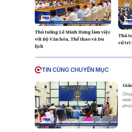
Thủ tướng Lê Minh Hưng làm việc
Thủ t
với Bộ Văn hóa, Thể thao và Du
cử tr
lịch
TIN CÙNG CHUYÊN MỤC
Giám
Chuy
minh
phươ
tục 
ấy t
tiêu
khai