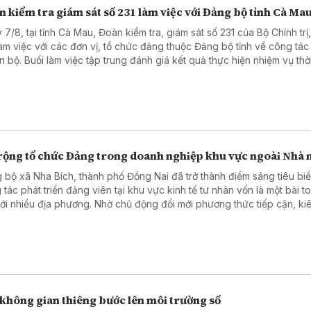
 kiểm tra giám sát số 231 làm việc với Đảng bộ tỉnh Cà Ma
 7/8, tại tỉnh Cà Mau, Đoàn kiểm tra, giám sát số 231 của Bộ Chính trị
làm việc với các đơn vị, tổ chức đảng thuộc Đảng bộ tỉnh về công tá
án bộ. Buổi làm việc tập trung đánh giá kết quả thực hiện nhiệm vụ thờ
và đề ra các giải pháp nâng cao chất lượng đội ngũ cán bộ đáp ứng
rong tình hình mới.
rộng tổ chức Đảng trong doanh nghiệp khu vực ngoài Nhà 
 bộ xã Nha Bích, thành phố Đồng Nai đã trở thành điểm sáng tiêu biể
 tác phát triển đảng viên tại khu vực kinh tế tư nhân vốn là một bài t
với nhiều địa phương. Nhờ chủ động đổi mới phương thức tiếp cận, kiên
 hành và tháo gỡ khó khăn cho doanh nghiệp, xã Nha Bích không c
tỷ lệ “phủ sóng” tổ chức Đảng trong khu vực tư nhân mà còn củng 
 hạt nhân lãnh đạo, tạo động lực thúc đẩy doanh nghiệp phát triển 
 và đóng góp tích cực vào kinh tế – xã hội địa phương.
 không gian thiêng bước lên môi trường số