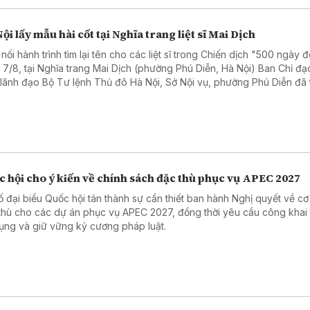
ội lấy mẫu hài cốt tại Nghĩa trang liệt sĩ Mai Dịch
 nối hành trình tìm lại tên cho các liệt sĩ trong Chiến dịch "500 ngày 
 7/8, tại Nghĩa trang Mai Dịch (phường Phú Diễn, Hà Nội) Ban Chỉ đạ
 lãnh đạo Bộ Tư lệnh Thủ đô Hà Nội, Sở Nội vụ, phường Phú Diễn đã
 dâng hương và triển khai lấy mẫu hài cốt liệt sĩ chưa xác định được 
 hội cho ý kiến về chính sách đặc thù phục vụ APEC 2027
ố đại biểu Quốc hội tán thành sự cần thiết ban hành Nghị quyết về cơ
thù cho các dự án phục vụ APEC 2027, đồng thời yêu cầu công khai t
ụng và giữ vững kỷ cương pháp luật.