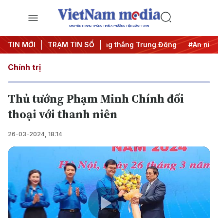
CHUYÊN TRANG THÔNG TIN ĐA PHƯƠNG TIỆN CỦA TTXVN
 khai thác IUU
TIN MỚI
TRẠM TIN SỐ
#Căng thẳng Trung Đông
#An ninh năng l
Chính trị
Thủ tướng Phạm Minh Chính đối
thoại với thanh niên
26-03-2024, 18:14