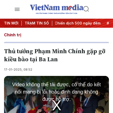
CHUYÊN TRANG THÔNG TIN ĐA PHƯƠNG TIỆN CỦA TTXVN
t thành hành động
TIN MỚI
TRẠM TIN SỐ
#Chiến dịch 500 ngày đêm
#Chống kha
Chính trị
Thủ tướng Phạm Minh Chính gặp gỡ
kiều bào tại Ba Lan
17-01-2025, 08:52
This
is
Video không thể tải được, có thể do kết
a
modal
nối mạng bị lỗi hoặc định dạng không
window.
được hỗ trợ.