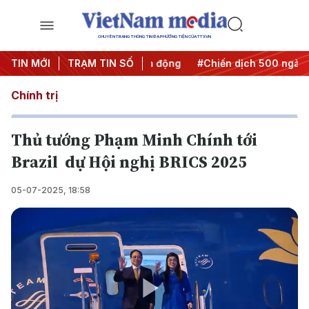
CHUYÊN TRANG THÔNG TIN ĐA PHƯƠNG TIỆN CỦA TTXVN
Đưa Nghị quyết thành hành động
TIN MỚI
TRẠM TIN SỐ
#Chiến dịch 500 ngày đêm
Chính trị
Thủ tướng Phạm Minh Chính tới
Brazil dự Hội nghị BRICS 2025
05-07-2025, 18:58