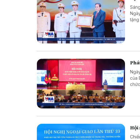
Sáng
Ngày
tặng
trò 
và b
Phát
Ngày
của 
chức
giao
Hội 
Chiề