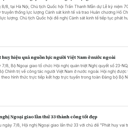
 8/8, tại Hà Nội, Chủ tịch Quốc hội Trần Thanh Mẫn dự Lễ kỷ niệm 7
 truyền thống lực lượng Cảnh sát kinh tế và trao Huân chương Hồ Ch
 lực lượng. Chủ tịch Quốc hội đề nghị Cảnh sát kinh tế tiếp tục phát h
nòng cốt trong phòng, chống tham nhũng, lãng phí, tiêu cực, tội phạm
uôn lậu.
 huy hiệu quả nguồn lực người Việt Nam ở nước ngoài
 7/8, Bộ Ngoại giao tổ chức Hội nghị quán triệt Nghị quyết số 23-N
Bộ Chính trị về công tác người Việt Nam ở nước ngoài. Hội nghị được 
 theo hình thức trực tiếp kết hợp trực tuyến trong toàn Đảng bộ Bộ 
.
nghị Ngoại giao lần thứ 33 thành công tốt đẹp
u ngày 7/8, Hội nghị Ngoại giao lần thứ 33 với chủ đề "Phát huy vai t