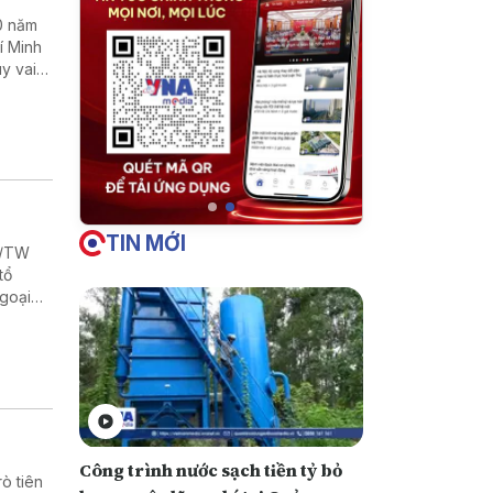
0 năm
í Minh
uy vai
 kinh tế
TIN MỚI
Q/TW
tổ
Ngoại
Công trình nước sạch tiền tỷ bỏ
rò tiên