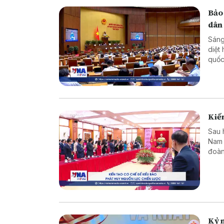
Bảo
dân
Sáng
diệt
quốc
dân 
Kiến
Sau 
Nam 
đoàn
dựng
Kỷ n