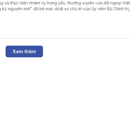
g và thực hiện nhiệm vụ trọng yếu, thường xuyên của đối ngoại Việ
g kỷ nguyên mới" đã bế mạc dưới sự chủ trì của Ủy viên Bộ Chính trị,
ng Bộ Ngoại giao Lê Hoài Trung.
Xem thêm