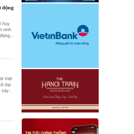
t động
í hủy
n ninh
 động
i Việt
ối đại
p xây