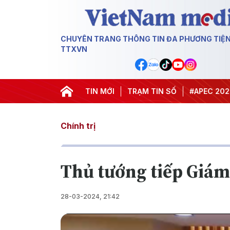
CHUYÊN TRANG THÔNG TIN ĐA PHƯƠNG TIỆ
TTXVN
#Hội nghị Trung ương 3
TIN MỚI
TRẠM TIN SỐ
#APEC 2027
#Đ
Chính trị
Thủ tướng tiếp Giám
28-03-2024, 21:42