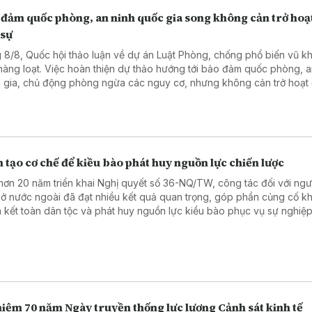
 đảm quốc phòng, an ninh quốc gia song không cản trở hoạ
 sự
 8/8, Quốc hội thảo luận về dự án Luật Phòng, chống phổ biến vũ kh
 hàng loạt. Việc hoàn thiện dự thảo hướng tới bảo đảm quốc phòng, a
 gia, chủ động phòng ngừa các nguy cơ, nhưng không cản trở hoạt
sự, sản xuất, kinh doanh và đổi mới sáng tạo hợp pháp.
 tạo cơ chế để kiều bào phát huy nguồn lực chiến lược
hơn 20 năm triển khai Nghị quyết số 36-NQ/TW, công tác đối với ngườ
ở nước ngoài đã đạt nhiều kết quả quan trọng, góp phần củng cố kh
 kết toàn dân tộc và phát huy nguồn lực kiều bào phục vụ sự nghiệ
, bảo vệ Tổ quốc.
iệm 70 năm Ngày truyền thống lực lượng Cảnh sát kinh tế