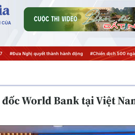
N CỦA
ưa Nghị quyết thành hành động
#Chiến dịch 500 ngày đêm
 đốc World Bank tại Việt N