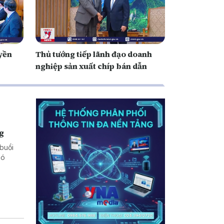
yền
Thủ tướng tiếp lãnh đạo doanh
nghiệp sản xuất chíp bán dẫn
ng
buổi
hó