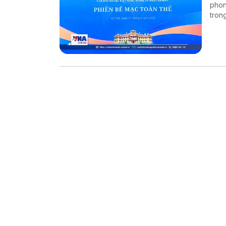
phon
tron
trưở