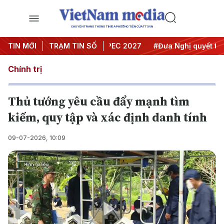
CHUYÊN TRANG THÔNG TIN ĐA PHƯƠNG TIỆN CỦA TTXVN
i nghị Trung ương 3
TIN MỚI
TRẠM TIN SỐ
#APEC 2027
#Đưa Nghị quyết thành 
Chính trị
Thủ tướng yêu cầu đẩy mạnh tìm
kiếm, quy tập và xác định danh tính
09-07-2026, 10:09