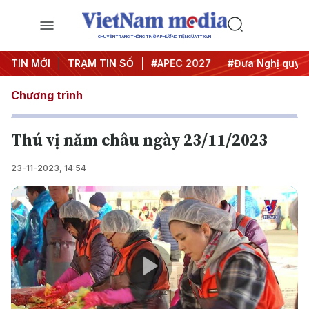
CHUYÊN TRANG THÔNG TIN ĐA PHƯƠNG TIỆN CỦA TTXVN
TIN MỚI
#Hội nghị Trung ương 3
TRẠM TIN SỐ
#APEC 2027
#Đưa Nghị quyết 
Chương trình
Thú vị năm châu ngày 23/11/2023
23-11-2023, 14:54
Play