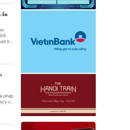
a Ấn
lãm
9/9.
quan hệ
o
ải pháp
hú y và
chống