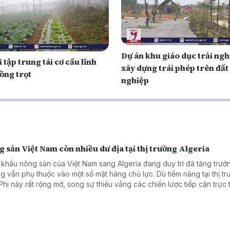
Dự án khu giáo dục trải ng
 tập trung tái cơ cấu lĩnh
xây dựng trái phép trên đấ
ồng trọt
nghiệp
 sản Việt Nam còn nhiều dư địa tại thị trường Algeria
 khẩu nông sản của Việt Nam sang Algeria đang duy trì đà tăng trưở
g vẫn phụ thuộc vào một số mặt hàng chủ lực. Dù tiềm năng tại thị t
Phi này rất rộng mở, song sự thiếu vắng các chiến lược tiếp cận trực 
 cảm trở doanh nghiệp Việt Nam gia tăng thị phần.