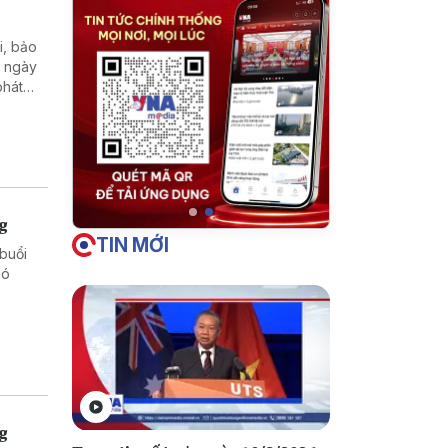
i, bảo
n ngày
phát
 khu
ng
TIN MỚI
buổi
hó
ng