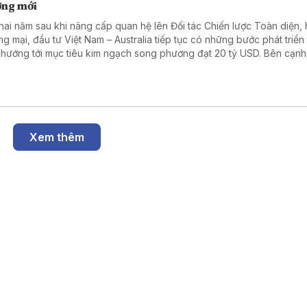
ởng mới
hai năm sau khi nâng cấp quan hệ lên Đối tác Chiến lược Toàn diện, 
ng mại, đầu tư Việt Nam – Australia tiếp tục có những bước phát triển 
 hướng tới mục tiêu kim ngạch song phương đạt 20 tỷ USD. Bên cạnh
 vực truyền thống, hai nước đang mở ra nhiều dư địa hợp tác mới tro
ệp, năng lượng, khoáng sản và công nghệ. Phóng viên TTXVN tại Aus
rao đổi với bà Trần Thị Thanh Mỹ, Trưởng Cơ quan Thương vụ Việt N
ralia, về những động lực mới thúc đẩy quan hệ kinh tế hai nước.
Xem thêm