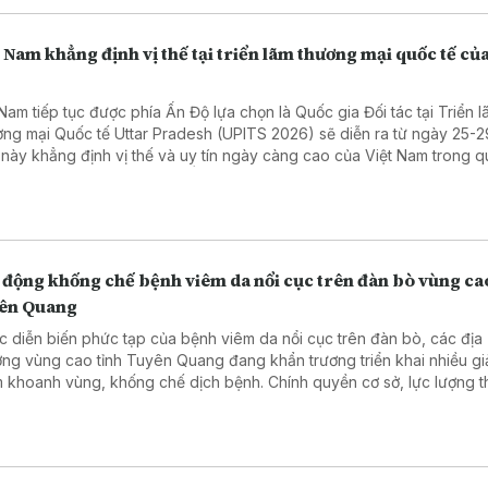
 Nam khẳng định vị thế tại triển lãm thương mại quốc tế củ
 Nam tiếp tục được phía Ấn Độ lựa chọn là Quốc gia Đối tác tại Triển 
ng mại Quốc tế Uttar Pradesh (UPITS 2026) sẽ diễn ra từ ngày 25-2
 này khẳng định vị thế và uy tín ngày càng cao của Việt Nam trong 
tác kinh tế, thương mại với Ấn Độ.
 động khống chế bệnh viêm da nổi cục trên đàn bò vùng ca
ên Quang
c diễn biến phức tạp của bệnh viêm da nổi cục trên đàn bò, các địa
ng vùng cao tỉnh Tuyên Quang đang khẩn trương triển khai nhiều gi
 khoanh vùng, khống chế dịch bệnh. Chính quyền cơ sở, lực lượng t
i chăn nuôi đều tập trung thực hiện đồng bộ các biện pháp phòng, 
 bảo vệ đàn gia súc và hạn chế thiệt hại về kinh tế.