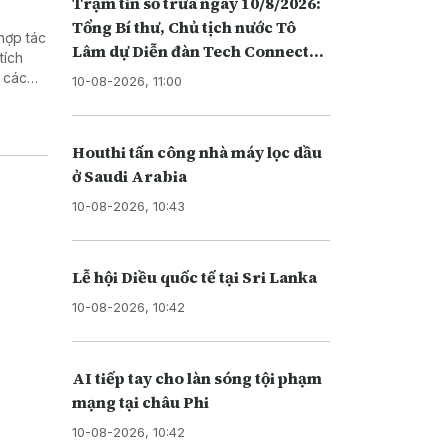
Trạm tin số trưa ngày 10/8/2026:
Tổng Bí thư, Chủ tịch nước Tô
hợp tác
Lâm dự Diễn đàn Tech Connect
tích
tại Australia
 các
10-08-2026, 11:00
ng nông
tralia
am tại
Houthi tấn công nhà máy lọc dầu
ở Saudi Arabia
10-08-2026, 10:43
Lễ hội Diều quốc tế tại Sri Lanka
10-08-2026, 10:42
AI tiếp tay cho làn sóng tội phạm
mạng tại châu Phi
10-08-2026, 10:42