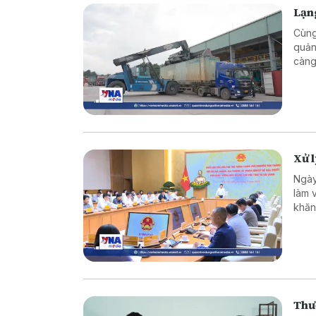
Lạng
Cùng
quản
càng
triể
vực 
Xử 
Ngày
làm 
khăn
Thư