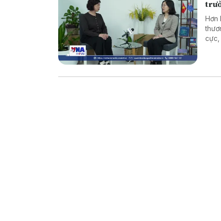
trư
Hơn 
thươ
cực,
lĩnh
nghi
đã t
Aust