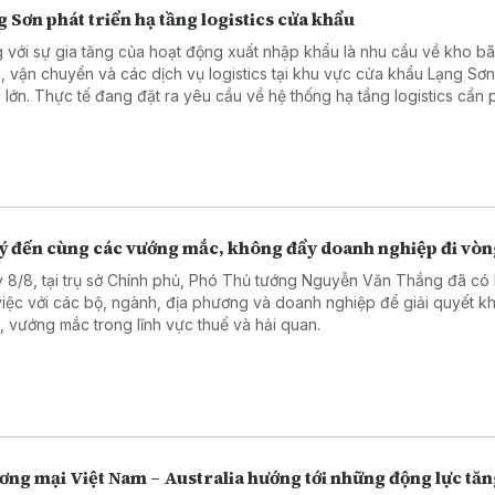
 Sơn phát triển hạ tầng logistics cửa khẩu
 với sự gia tăng của hoạt động xuất nhập khẩu là nhu cầu về kho bã
, vận chuyển và các dịch vụ logistics tại khu vực cửa khẩu Lạng Sơ
 lớn. Thực tế đang đặt ra yêu cầu về hệ thống hạ tầng logistics cần 
n theo hướng đồng bộ, hiện đại và nâng cao năng lực cạnh tranh của
cửa khẩu Lạng Sơn.
lý đến cùng các vướng mắc, không đẩy doanh nghiệp đi vò
 8/8, tại trụ sở Chính phủ, Phó Thủ tướng Nguyễn Văn Thắng đã có 
việc với các bộ, ngành, địa phương và doanh nghiệp để giải quyết k
, vướng mắc trong lĩnh vực thuế và hải quan.
ơng mại Việt Nam – Australia hướng tới những động lực tă