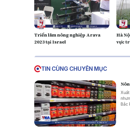
Triển lãm nông nghiệp Arava
Hà Nội
2023 tại Israel
vực tr
TIN CÙNG CHUYÊN MỤC
Nông
Xuất
nhưn
Bắc 
đang