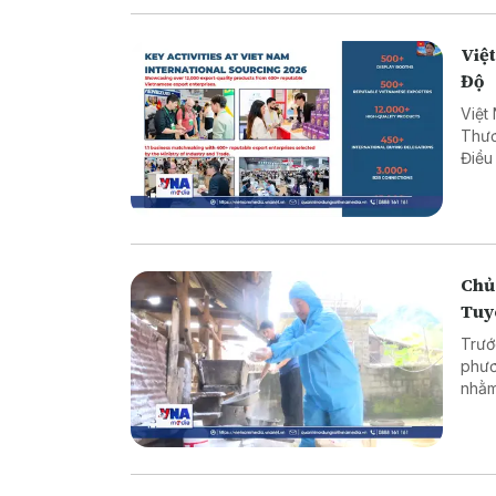
Việt
Độ
Việt
Thươ
Điều
hợp 
Chủ
Tuy
Trướ
phươ
nhằm
ngườ
dịch,