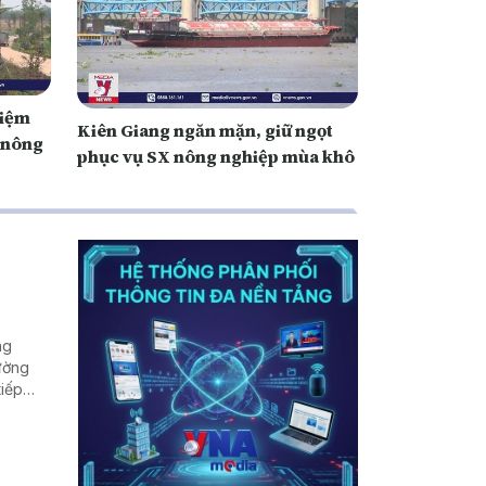
hiệm
Kiên Giang ngăn mặn, giữ ngọt
t nông
phục vụ SX nông nghiệp mùa khô
ng
rường
tiếp