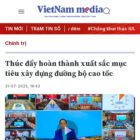
CHUYÊN TRANG THÔNG TIN ĐA PHƯƠNG TIỆN CỦA TTXVN
ng
TIN MỚI
#Chiến dịch 500 ngày đêm
TRẠM TIN SỐ
#Chống khai thác IUU
#C
Chính trị
Thúc đẩy hoàn thành xuất sắc mục
tiêu xây dựng đường bộ cao tốc
31-07-2025, 19:43