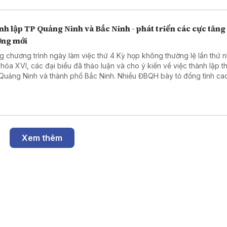
h lập TP Quảng Ninh và Bắc Ninh - phát triển các cực tăng
ởng mới
g chương trình ngày làm việc thứ 4 Kỳ họp không thường lệ lần thứ n
hóa XVI, các đại biểu đã thảo luận và cho ý kiến về việc thành lập t
Quảng Ninh và thành phố Bắc Ninh. Nhiều ĐBQH bày tỏ đồng tình cao
cáo thẩm tra cũng như Tờ trình của Chính phủ đề xuất thành lập TP
 từ 1/9, thành lập TP Bắc Ninh từ 20/9.
Xem thêm