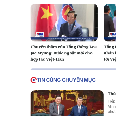
Chuyến thăm của Tổng thống Lee
Tổng 
Jae Myung: Bước ngoặt mới cho
nhân 
hợp tác Việt-Hàn
tới Vi
TIN CÙNG CHUYÊN MỤC
Thủ 
Tiếp
Minh
phươ