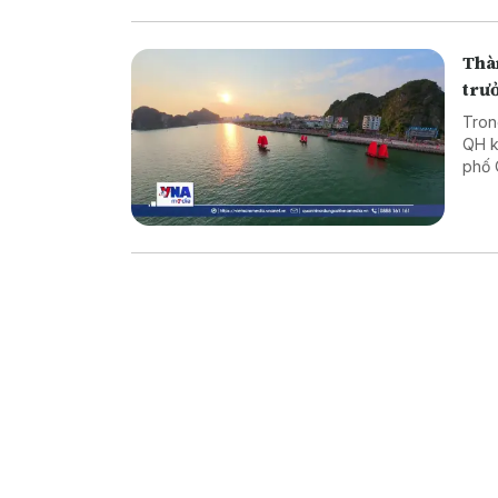
Thàn
trư
Tron
QH k
phố 
Báo 
Ninh