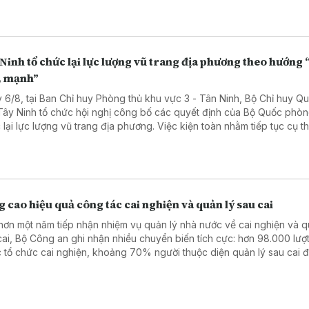
Ninh tổ chức lại lực lượng vũ trang địa phương theo hướng 
, mạnh”
 6/8, tại Ban Chỉ huy Phòng thủ khu vực 3 - Tân Ninh, Bộ Chỉ huy Q
 Tây Ninh tổ chức hội nghị công bố các quyết định của Bộ Quốc phòn
 lại lực lượng vũ trang địa phương. Việc kiện toàn nhằm tiếp tục cụ t
trương xây dựng lực lượng vũ trang theo hướng “tinh, gọn, mạnh”, đ
cầu nhiệm vụ trong tình hình mới.
 cao hiệu quả công tác cai nghiện và quản lý sau cai
hơn một năm tiếp nhận nhiệm vụ quản lý nhà nước về cai nghiện và q
cai, Bộ Công an ghi nhận nhiều chuyển biến tích cực: hơn 98.000 lượ
 tổ chức cai nghiện, khoảng 70% người thuộc diện quản lý sau cai 
 làm, hàng trăm trường hợp được vay vốn phát triển sản xuất, ổn định
.