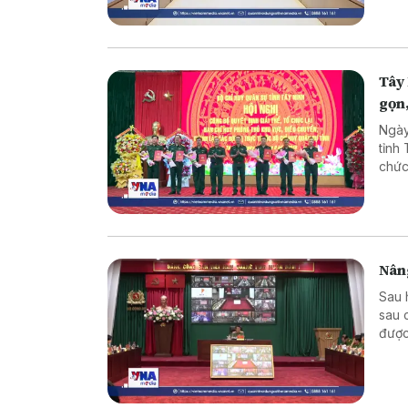
Tây 
gọn
Ngày
tỉnh
chức
chủ 
yêu 
Nâng
Sau 
sau 
được
việc
sống