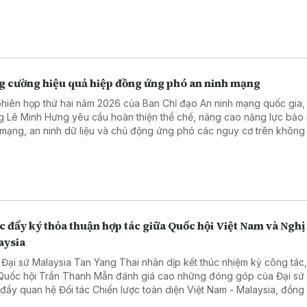
à triển khai hiệu quả quan hệ Đối tác Chiến lược toàn diện.
g cường hiệu quả hiệp đồng ứng phó an ninh mạng
phiên họp thứ hai năm 2026 của Ban Chỉ đạo An ninh mạng quốc gia,
g Lê Minh Hưng yêu cầu hoàn thiện thể chế, nâng cao năng lực bảo
 mạng, an ninh dữ liệu và chủ động ứng phó các nguy cơ trên không
, góp phần thúc đẩy phát triển kinh tế số.
 đẩy ký thỏa thuận hợp tác giữa Quốc hội Việt Nam và Nghị
aysia
 Đại sứ Malaysia Tan Yang Thai nhân dịp kết thúc nhiệm kỳ công tác
 Quốc hội Trần Thanh Mẫn đánh giá cao những đóng góp của Đại sứ 
 đẩy quan hệ Đối tác Chiến lược toàn diện Việt Nam - Malaysia, đồng 
 muốn tăng cường hơn nữa hợp tác giữa Quốc hội hai nước.