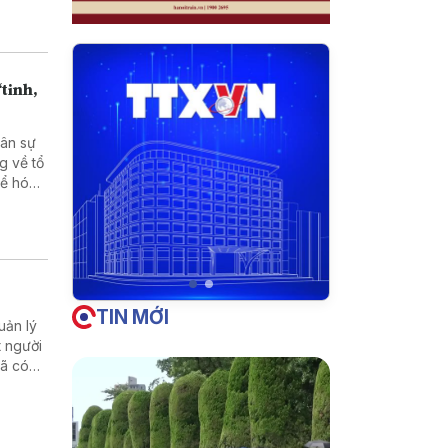
“tinh,
uân sự
g về tổ
hể hóa
áp ứng
TIN MỚI
uản lý
t người
đã có
 cuộc