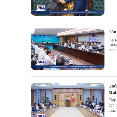
tư v
Tăn
Tại 
tướn
ninh
mạng
Thúc
Mal
Tiếp
tịch
thúc
mong