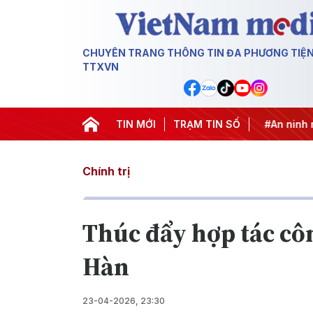
CHUYÊN TRANG THÔNG TIN ĐA PHƯƠNG TIỆ
TTXVN
ng khai thác IUU
#Căng thẳng Trung Đông
TIN MỚI
TRẠM TIN SỐ
#An ninh năng
Chính trị
Thúc đẩy hợp tác côn
Hàn
23-04-2026, 23:30