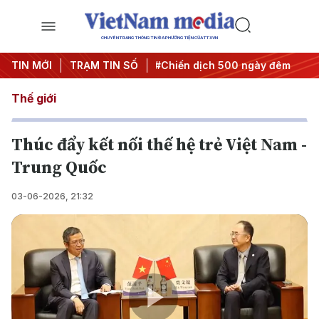
CHUYÊN TRANG THÔNG TIN ĐA PHƯƠNG TIỆN CỦA TTXVN
quyết thành hành động
TIN MỚI
TRẠM TIN SỐ
#Chiến dịch 500 ngày đêm
#Chống
Thế giới
Thúc đẩy kết nối thế hệ trẻ Việt Nam -
Trung Quốc
03-06-2026, 21:32