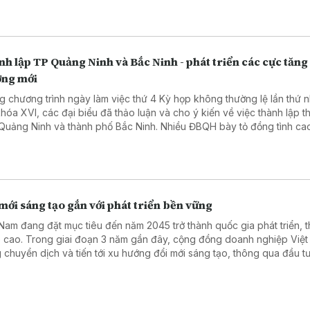
h lập TP Quảng Ninh và Bắc Ninh - phát triển các cực tăng
ởng mới
g chương trình ngày làm việc thứ 4 Kỳ họp không thường lệ lần thứ n
hóa XVI, các đại biểu đã thảo luận và cho ý kiến về việc thành lập t
Quảng Ninh và thành phố Bắc Ninh. Nhiều ĐBQH bày tỏ đồng tình cao
cáo thẩm tra cũng như Tờ trình của Chính phủ đề xuất thành lập TP
 từ 1/9, thành lập TP Bắc Ninh từ 20/9.
mới sáng tạo gắn với phát triển bền vững
 Nam đang đặt mục tiêu đến năm 2045 trở thành quốc gia phát triển, t
 cao. Trong giai đoạn 3 năm gần đây, cộng đồng doanh nghiệp Việ
 chuyển dịch và tiến tới xu hướng đổi mới sáng tạo, thông qua đầu tư
ển đổi số, nghiên cứu và phát triển (R&D) , đổi mới mô hình kinh do
ứng dụng ESG và phát triển bền vững.