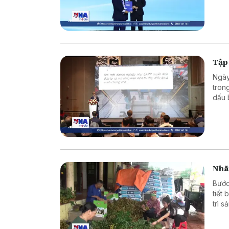
ròng
Tập
Ngày
tron
dấu 
trườ
Nhã
Bước
tiết
trì 
tầm 