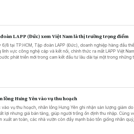
 bằng "0" vào năm 2050.
 đoàn LAPP (Đức) xem Việt Nam là thị trường trọng điểm
 6/8 tại TP.HCM, Tập đoàn LAPP (Đức), doanh nghiệp hàng đầu thế 
g lĩnh vực công nghệ cáp và kết nối, chính thức ra mắt LAPP Việt Na
bước phát triển mới trong cam kết đầu tư lâu dài tại một trong những t
ng sản xuất và công nghệ phát triển nhanh nhất Đông Nam Á.
n lồng Hưng Yên vào vụ thu hoạch
 vào vụ thu hoạch, nhãn lồng Hưng Yên ghi nhận sản lượng giảm do 
 bất lợi nhưng giá bán tăng, giúp người trồng ổn định thu nhập. Cùng v
sản xuất an toàn, các nhà vườn còn đẩy mạnh bảo tồn giống nhãn quý
giá trị và thương hiệu đặc sản địa phương.