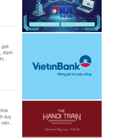
giới
m, đánh
hị
thời
ới duy
, nâng