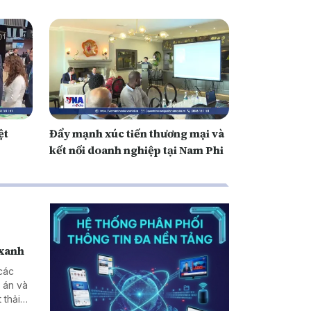
ệt
Đẩy mạnh xúc tiến thương mại và
kết nối doanh nghiệp tại Nam Phi
 xanh
các
 án và
 thải