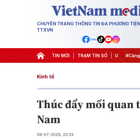
CHUYÊN TRANG THÔNG TIN ĐA PHƯƠNG TIỆ
TTXVN
hiến dịch 500 ngày đêm
TIN MỚI
#Chống khai thác IUU
TRẠM TIN SỐ
#Căng thẳ
Kinh tế
Thúc đẩy mối quan t
Nam
08-07-2026, 22:35