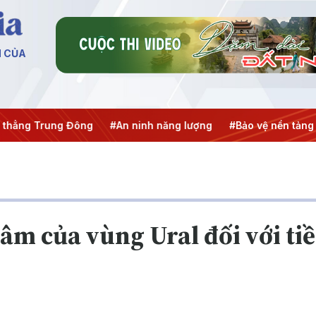
N CỦA
ng Trung Đông
#An ninh năng lượng
#Bảo vệ nền tảng tư 
âm của vùng Ural đối với ti