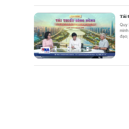
Tái 
Quy 
mình
đạo;
hành