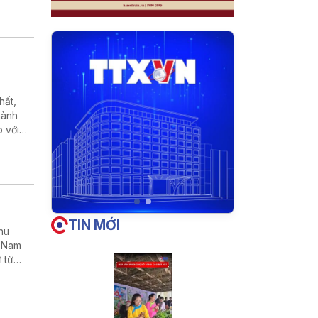
hất,
hành
 với
 Quảng
TIN MỚI
hu
t Nam
 từ
anh cho