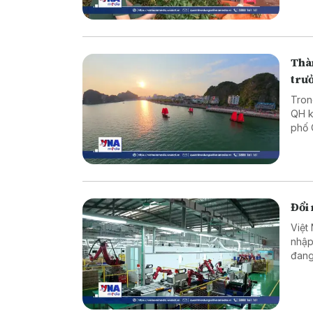
Thàn
trư
Tron
QH k
phố 
Báo 
Ninh
Đổi 
Việt
nhập
đang
chuy
đến 