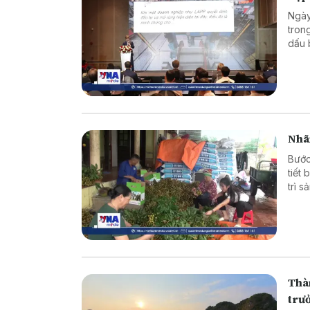
Ngày
tron
dấu 
trườ
Nhã
Bước
tiết
trì 
tầm 
Thàn
trư