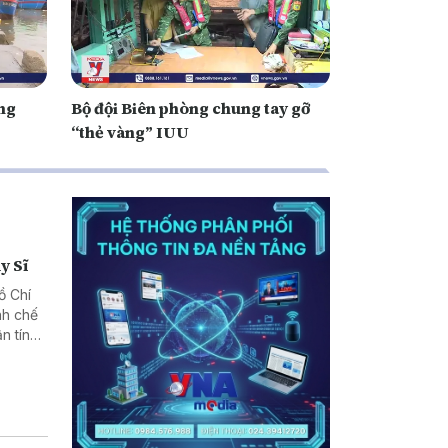
ong
Bộ đội Biên phòng chung tay gỡ
“thẻ vàng” IUU
y Sĩ
ồ Chí
nh chế
n tín