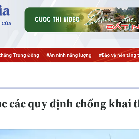
N CỦA
ng Trung Đông
#An ninh năng lượng
#Bảo vệ nền tảng tư 
úc các quy định chống khai 