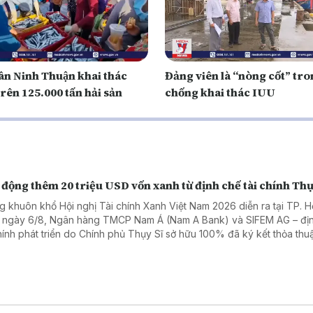
ân Ninh Thuận khai thác
Đảng viên là “nòng cốt” tr
rên 125.000 tấn hải sản
chống khai thác IUU
động thêm 20 triệu USD vốn xanh từ định chế tài chính Thụ
g khuôn khổ Hội nghị Tài chính Xanh Việt Nam 2026 diễn ra tại TP. H
 ngày 6/8, Ngân hàng TMCP Nam Á (Nam A Bank) và SIFEM AG – đị
chính phát triển do Chính phủ Thụy Sĩ sở hữu 100% đã ký kết thỏa thuậ
 xanh quốc tế trị giá 20 triệu USD, tương đương hơn 500 tỷ đồng.