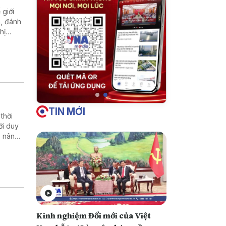
giới
m, đánh
hị
TIN MỚI
thời
ới duy
, nâng
Kinh nghiệm Đổi mới của Việt