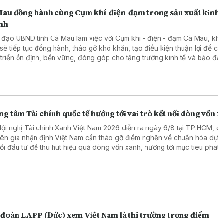
Mau đồng hành cùng Cụm khí-điện-đạm trong sản xuất kin
nh
 đạo UBND tỉnh Cà Mau làm việc với Cụm khí - điện - đạm Cà Mau, 
 sẽ tiếp tục đồng hành, tháo gỡ khó khăn, tạo điều kiện thuận lợi để 
 triển ổn định, bền vững, đóng góp cho tăng trưởng kinh tế và bảo 
 năng lượng.
g tâm Tài chính quốc tế hướng tới vai trò kết nối dòng vốn
Hội nghị Tài chính Xanh Việt Nam 2026 diễn ra ngày 6/8 tại TP.HCM, 
ên gia nhận định Việt Nam cần tháo gỡ điểm nghẽn về chuẩn hóa dự
nối đầu tư để thu hút hiệu quả dòng vốn xanh, hướng tới mục tiêu phát
 bằng "0" vào năm 2050.
 đoàn LAPP (Đức) xem Việt Nam là thị trường trọng điểm