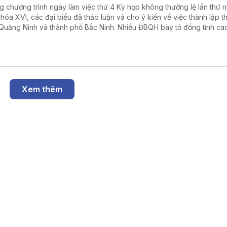
g chương trình ngày làm việc thứ 4 Kỳ họp không thường lệ lần thứ n
hóa XVI, các đại biểu đã thảo luận và cho ý kiến về việc thành lập t
Quảng Ninh và thành phố Bắc Ninh. Nhiều ĐBQH bày tỏ đồng tình cao
cáo thẩm tra cũng như Tờ trình của Chính phủ đề xuất thành lập TP
 từ 1/9, thành lập TP Bắc Ninh từ 20/9.
Xem thêm