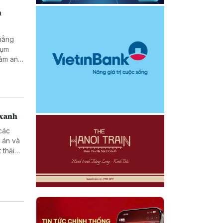
h
khẳng
cụm
đảm an
 xanh
các
 án và
 thải