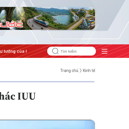
tưởng của Đảng
#Hội nghị Trung ương 3
Trang chủ
Kinh tế
thác IUU