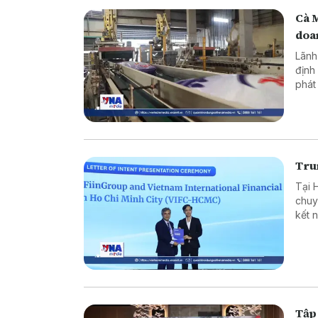
Cà 
doa
Lãnh
định
phát
ninh
Trun
Tại 
chuy
kết 
ròng
Tập