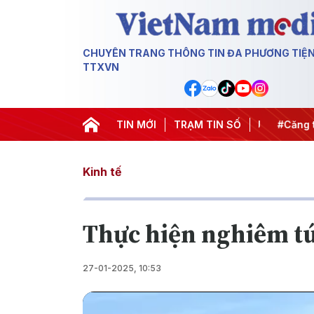
CHUYÊN TRANG THÔNG TIN ĐA PHƯƠNG TIỆ
TTXVN
hiến dịch 500 ngày đêm
TIN MỚI
#Chống khai thác IUU
TRẠM TIN SỐ
#Căng thẳ
Kinh tế
T hực hiện nghiêm t
27-01-2025, 10:53