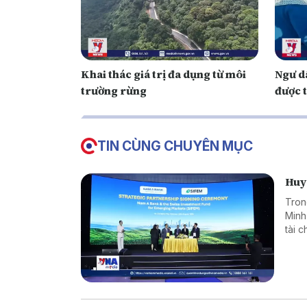
Khai thác giá trị đa dụng từ môi
Ngư d
trường rừng
được t
TIN CÙNG CHUYÊN MỤC
Huy 
Tron
Minh
tài 
dụng