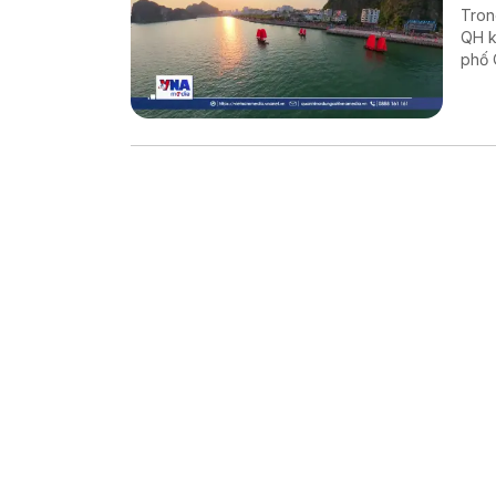
Tron
QH k
phố 
Báo 
Ninh