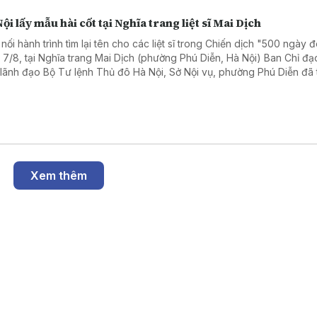
ội lấy mẫu hài cốt tại Nghĩa trang liệt sĩ Mai Dịch
 nối hành trình tìm lại tên cho các liệt sĩ trong Chiến dịch "500 ngày 
 7/8, tại Nghĩa trang Mai Dịch (phường Phú Diễn, Hà Nội) Ban Chỉ đạ
 lãnh đạo Bộ Tư lệnh Thủ đô Hà Nội, Sở Nội vụ, phường Phú Diễn đã
 dâng hương và triển khai lấy mẫu hài cốt liệt sĩ chưa xác định được 
Xem thêm