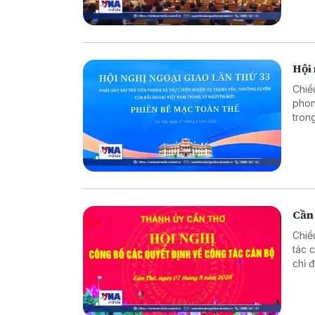
Hội 
Chiề
phon
tron
trưở
Cần
Chiề
tác 
chỉ 
phươ