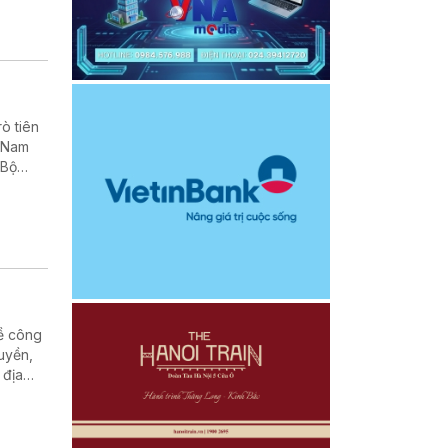
rò tiên
t Nam
 Bộ
về công
uyền,
 địa