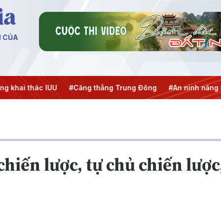
N CỦA
ai thác IUU
#Căng thẳng Trung Đông
#An ninh năng lượn
hiến lược, tự chủ chiến lược