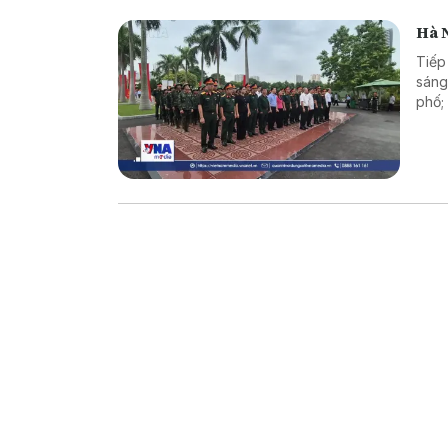
Hà N
Tiếp
sáng
phố;
kính
tin.