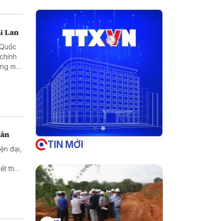
i Lan
h Quốc
 chính
ơng mại
dân
TIN MỚI
ện đại,
ết thủ
t quả
 là mục
i triển