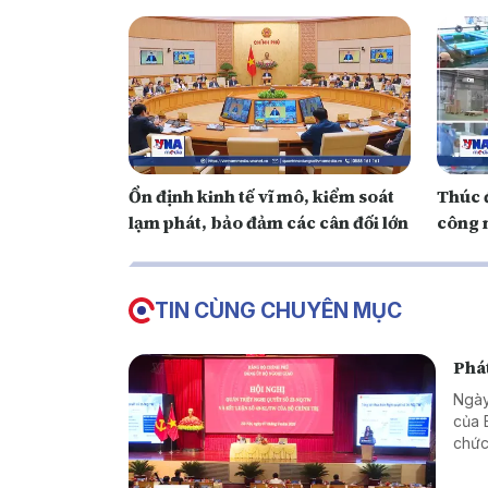
Ổn định kinh tế vĩ mô, kiểm soát
Thúc 
lạm phát, bảo đảm các cân đối lớn
công 
TIN CÙNG CHUYÊN MỤC
Phát
Ngày
của 
chức
giao