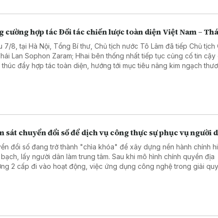
 cường hợp tác Đối tác chiến lược toàn diện Việt Nam – Thá
u 7/8, tại Hà Nội, Tổng Bí thư, Chủ tịch nước Tô Lâm đã tiếp Chủ tịc
Thái Lan Sophon Zaram; Hhai bên thống nhất tiếp tục củng cố tin cậy
và thúc đẩy hợp tác toàn diện, hướng tới mục tiêu nâng kim ngạch thư
 phương lên 25 tỷ USD.
 sát chuyển đổi số để dịch vụ công thực sự phục vụ người 
ển đổi số đang trở thành "chìa khóa" để xây dựng nền hành chính hi
 bạch, lấy người dân làm trung tâm. Sau khi mô hình chính quyền địa
ng 2 cấp đi vào hoạt động, việc ứng dụng công nghệ trong giải quy
hành chính đã có nhiều chuyển biến tích cực. Tuy nhiên, để những kế
hực sự bền vững, cần nhìn thẳng vào những hạn chế tồn tại. Đó cũng
 của chương trình giám sát do Ủy ban MTTQ Việt Nam thành phố Hà Nộ
 tại 5 xã, phường trên địa bàn.