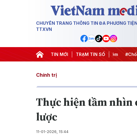
CHUYÊN TRANG THÔNG TIN ĐA PHƯƠNG TIỆ
TTXVN
ết thành hành động
#Chiến dịch 500 ngày đêm
TIN MỚI
TRẠM TIN SỐ
#Chống kh
Chính trị
Thực hiện tầm nhìn c
lược
11-01-2026, 15:44