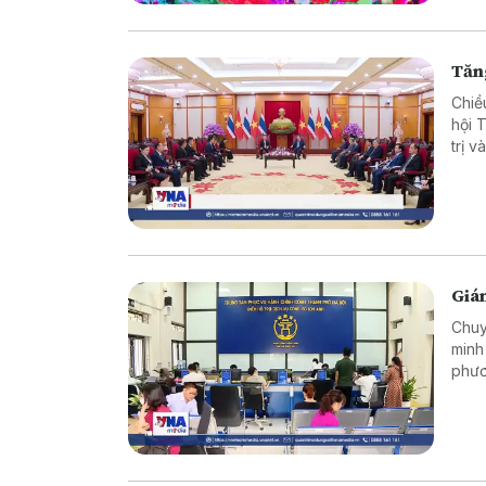
Tăng
Chiề
hội 
trị 
song
Giám
Chuy
minh
phươ
tục 
ấy t
tiêu
khai