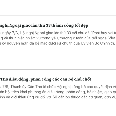
nghị Ngoại giao lần thứ 33 thành công tốt đẹp
u ngày 7/8, Hội nghị Ngoại giao lần thứ 33 với chủ đề "Phát huy vai t
g và thực hiện nhiệm vụ trọng yếu, thường xuyên của đối ngoại Việ
g kỷ nguyên mới" đã bế mạc dưới sự chủ trì của Ủy viên Bộ Chính trị,
ng Bộ Ngoại giao Lê Hoài Trung.
 Thơ điều động, phân công các cán bộ chủ chốt
u 7/8, Thành ủy Cần Thơ tổ chức Hội nghị công bố các quyết định 
cán bộ, triển khai phương án điều động, phân công, bổ nhiệm, giao q
định và giới thiệu ứng cử đối với 60 cán bộ thuộc các cơ quan, đơn vị,
ng của thành phố.