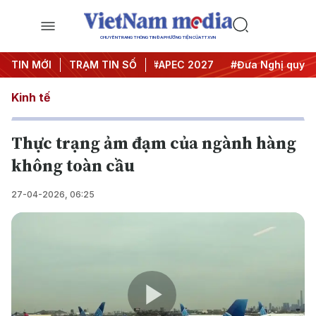
CHUYÊN TRANG THÔNG TIN ĐA PHƯƠNG TIỆN CỦA TTXVN
#Hội nghị Trung ương 3
TIN MỚI
TRẠM TIN SỐ
#APEC 2027
#Đưa Nghị quyết th
Kinh tế
Thực trạng ảm đạm của ngành hàng
không toàn cầu
27-04-2026, 06:25