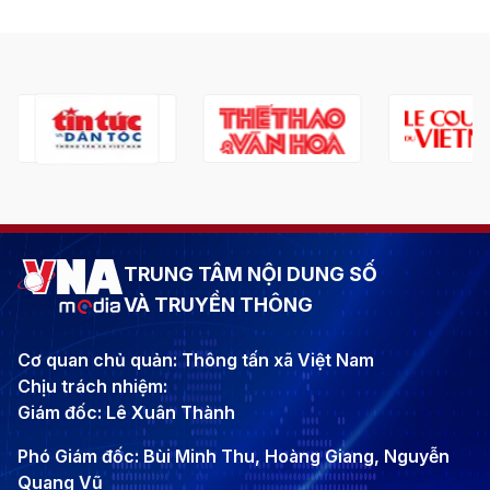
TRUNG TÂM NỘI DUNG SỐ
VÀ TRUYỀN THÔNG
Cơ quan chủ quản: Thông tấn xã Việt Nam
Chịu trách nhiệm:
Giám đốc: Lê Xuân Thành
Phó Giám đốc: Bùi Minh Thu, Hoàng Giang, Nguyễn
Quang Vũ