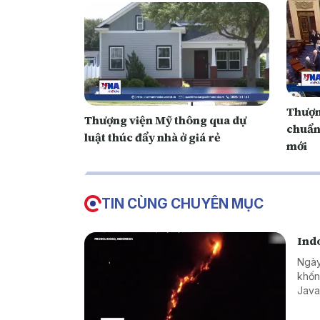
Thượn
Thượng viện Mỹ thông qua dự
chuẩn
luật thúc đẩy nhà ở giá rẻ
mới
TIN CÙNG CHUYÊN MỤC
Ind
Ngày
khốn
Java
chuẩ