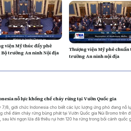
g viện Mỹ thúc đẩy phê
Thượng viện Mỹ phê chuẩn 
 Bộ trưởng An ninh Nội địa
trưởng An ninh nội địa
onesia nỗ lực khống chế cháy rừng tại Vườn Quốc gia
 7/8, giới chức Indonesia cho biết các lực lượng ứng phó đang nỗ l
g chế đám cháy rừng bùng phát tại Vườn Quốc gia Núi Bromo trên 
, sau khi ngọn lửa đã thiêu rụi hơn 120 ha rừng trong bối cảnh quốc 
n bị bước vào mùa khô khắc nghiệt do tác động của hiện tượng El Ni