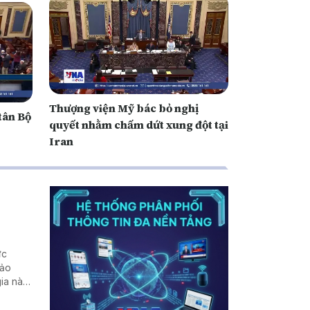
Thượng viện Mỹ bác bỏ nghị
tân Bộ
quyết nhằm chấm dứt xung đột tại
Iran
ực
đảo
gia này
no.