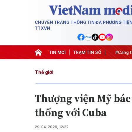
CHUYÊN TRANG THÔNG TIN ĐA PHƯƠNG TIỆ
TTXVN
hiến dịch 500 ngày đêm
TIN MỚI
#Chống khai thác IUU
TRẠM TIN SỐ
#Căng thẳ
Thế giới
Thượng viện Mỹ bác 
thống với Cuba
29-04-2026, 12:22