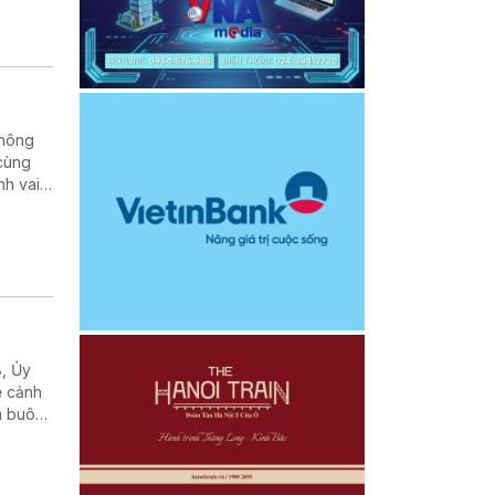
không
 cùng
nh vai
8, Ủy
ẻ cảnh
m buôn
hiếu