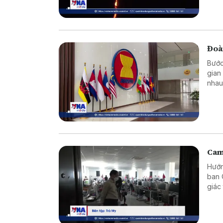
Đoàn
Bước
gian
nhau
trò 
Cam
Hướn
ban 
giác
ngườ
niên.