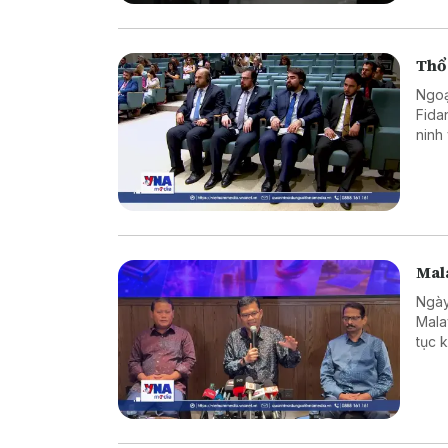
Thổ 
Ngoạ
Fida
ninh
chuy
Mala
Ngày
Mala
tục 
hàng
giới