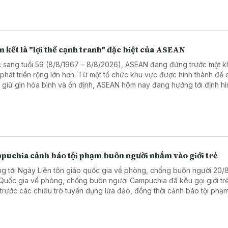
 kết là "lợi thế cạnh tranh" đặc biệt của ASEAN
 sang tuổi 59 (8/8/1967 – 8/8/2026), ASEAN đang đứng trước một 
 phát triển rộng lớn hơn. Từ một tổ chức khu vực được hình thành để
 giữ gìn hòa bình và ổn định, ASEAN hôm nay đang hướng tới định hì
của mình trong một cấu trúc khu vực biến chuyển nhanh chóng.
puchia cảnh báo tội phạm buôn người nhắm vào giới trẻ
g tới Ngày Liên tôn giáo quốc gia về phòng, chống buôn người 20/
Quốc gia về phòng, chống buôn người Campuchia đã kêu gọi giới tr
 trước các chiêu trò tuyển dụng lừa đảo, đồng thời cảnh báo tội phạ
i đang lợi dụng mạng xã hội và các nền tảng số để nhắm vào thanh t