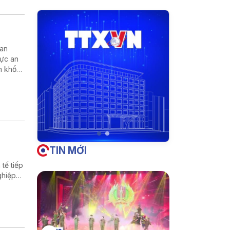
kan
vực an
n khổ
TIN MỚI
tế tiếp
ghiệp
ất thế