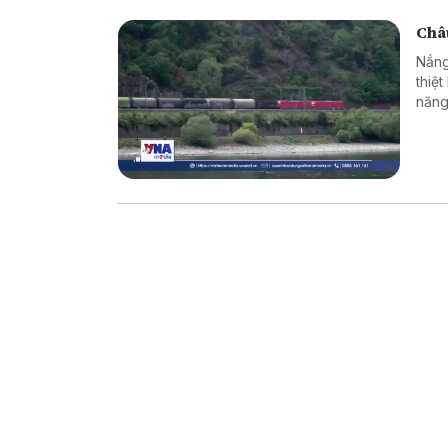
Châu
Nắng
thiệ
năng