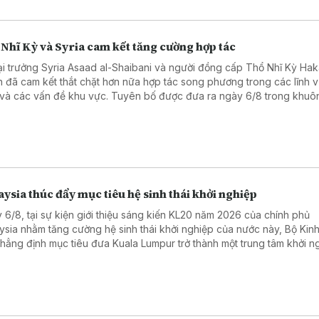
Nhĩ Kỳ và Syria cam kết tăng cường hợp tác
i trưởng Syria Asaad al-Shaibani và người đồng cấp Thổ Nhĩ Kỳ Ha
n đã cam kết thắt chặt hơn nữa hợp tác song phương trong các lĩnh 
 và các vấn đề khu vực. Tuyên bố được đưa ra ngày 6/8 trong khuô
ến thăm Thổ Nhĩ Kỳ của Ngoại trưởng Syria.
ysia thúc đẩy mục tiêu hệ sinh thái khởi nghiệp
 6/8, tại sự kiện giới thiệu sáng kiến KL20 năm 2026 của chính phủ
ysia nhằm tăng cường hệ sinh thái khởi nghiệp của nước này, Bộ Kinh 
khẳng định mục tiêu đưa Kuala Lumpur trở thành một trung tâm khởi n
 đầu Đông Nam Á và nằm trong top 20 hệ sinh thái khởi nghiệp tốt nh
 vào năm 2030.