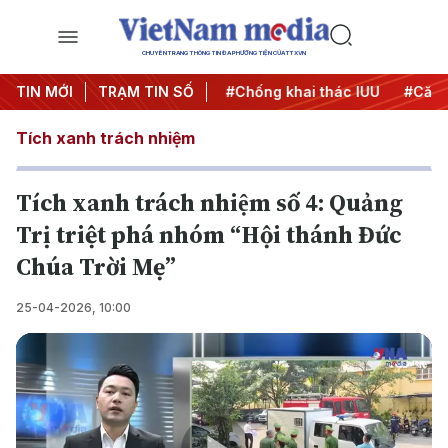
CHUYÊN TRANG THÔNG TIN ĐA PHƯƠNG TIỆN CỦA TTXVN
#Chiến dịch 500 ngày đêm
TIN MỚI
TRẠM TIN SỐ
#Chống khai thác IUU
#Căng 
Tích xanh trách nhiệm
Tích xanh trách nhiệm số 4: Quảng
Trị triệt phá nhóm “Hội thánh Đức
Chúa Trời Mẹ”
25-04-2026, 10:00