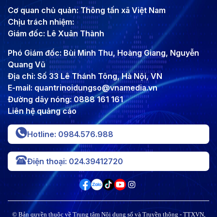
Cơ quan chủ quản: Thông tấn xã Việt Nam
Chịu trách nhiệm:
Giám đốc: Lê Xuân Thành
Phó Giám đốc: Bùi Minh Thu, Hoàng Giang, Nguyễn
Quang Vũ
Địa chỉ: Số 33 Lê Thánh Tông, Hà Nội, VN
E-mail: quantrinoidungso@vnamedia.vn
Đường dây nóng: 0888 161 161
Liên hệ quảng cáo
Hotline: 0984.576.988
Điện thoại: 024.39412720
© Bản quyền thuộc về Trung tâm Nội dung số và Truyền thông - TTXVN,