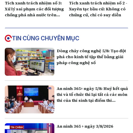
Tích xanh trách nhiệm số 3:
Tích xanh trách nhiệm số 2 -
Xử lý sai phạm các đối tượng
Xuyên tạc bầu cử: Không có
chống phá nhà nước trên
chứng cứ, chỉ có suy diễn
không gian mạng và sử
dụng mạng xã hội sai mục
đích, đưa tin giả, trục lợi cá
TIN CÙNG CHUYÊN MỤC
nhân
Dòng chảy công nghệ 5/8: Tạo đột
phá cho kinh tế tập thể bằng giải
pháp công nghệ số
An ninh 365+ ngày 5/8: Huỷ kết quả
thi và tổ chức thi lại tất cả các môn
thi của thí sinh tại điểm thi
Trường THPT Chuyên Tuyên
Quang
An ninh 365 + ngày 3/8/2026