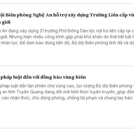
đội Biên phòng Nghệ An hỗ trợ xây dựng Trường Liên cấp v
 giới
 An đang xây dựng 21 trường Phổ thông Dân tộc nội trú liên cấp tại 
 giới. Nhưng hiện nhiều công trình gặp phải khó khăn do thời tiết bất l
u nhân lực. Để đảm bảo đúng tiến độ, Bộ đội Biên phòng tỉnh đã và đa
hỗ trợ bằng các hành động thiết thực.
 pháp luật đến với đồng bào vùng biên
pháp luật đến tận phiên chợ vùng cao, lực lượng Bộ đội Biên phòng
 an tỉnh Tuyên Quang đang đổi mới hình thức tuyên truyền, giúp đồ
 cao nhận thức, chủ động phòng, chống tội phạm và chung tay bảo
 chắc an ninh, trật tự khu vực biên giới.