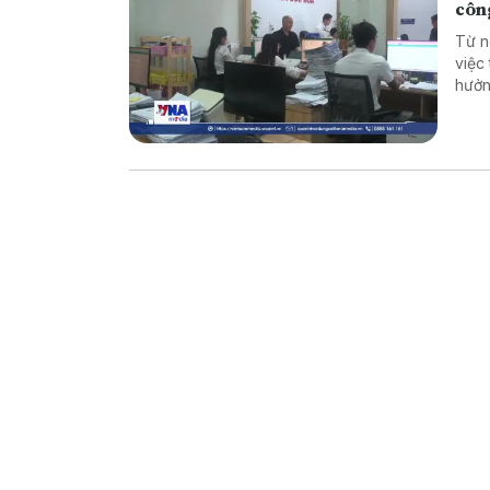
côn
Từ n
việc
hưởn
động
nghi