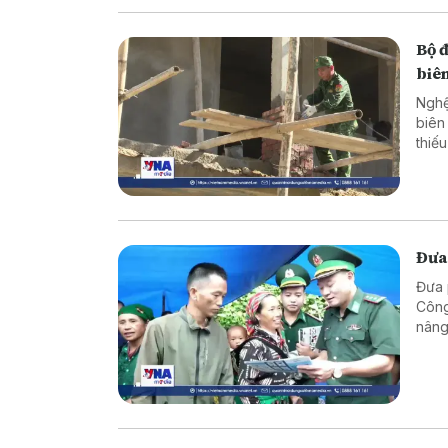
Bộ 
biên
Nghệ
biên
thiế
cực 
Đưa
Đưa 
Công
nâng
vững