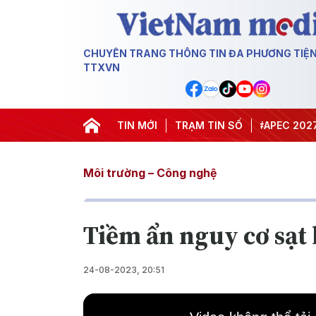
CHUYÊN TRANG THÔNG TIN ĐA PHƯƠNG TIỆ
TTXVN
#Hội nghị Trung ương 3
TIN MỚI
TRẠM TIN SỐ
#APEC 2027
#Đư
Môi trường – Công nghệ
Tiềm ẩn nguy cơ sạt 
24-08-2023, 20:51
This
is