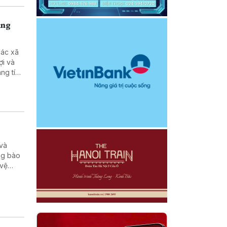
ùng
các xã
ợi và
ng tích
 và
ng bào
 vệ