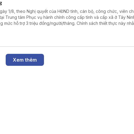
g
gày 1/8, theo Nghị quyết của HĐND tỉnh, cán bộ, công chức, viên c
 tại Trung tâm Phục vụ hành chính công cấp tỉnh và cấp xã ở Tây Ni
g mức hỗ trợ 3 triệu đồng/người/tháng. Chính sách thiết thực này nh
 viên đội ngũ nhân sự, nâng cao chất lượng phục vụ người dân và 
ệp.
Xem thêm