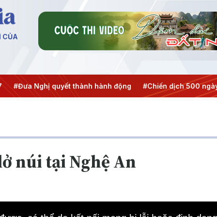
N CỦA
a Nghị quyết thành hành động
#Chiến dịch 500 ngày đêm
lở núi tại Nghệ An