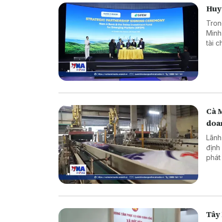
Huy 
Tron
Minh
tài 
dụng
Cà 
doa
Lãnh
định
phát
ninh
Tây 