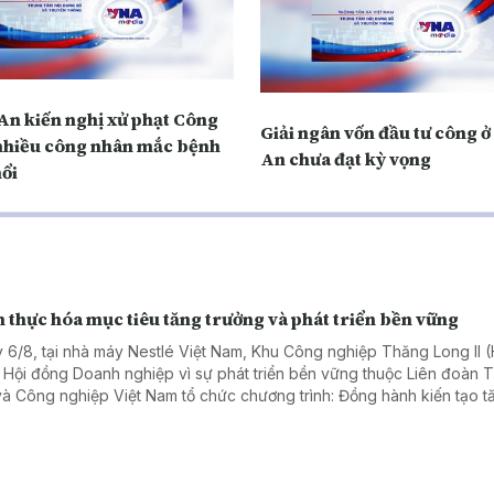
An kiến nghị xử phạt Công
Giải ngân vốn đầu tư công 
 nhiều công nhân mắc bệnh
An chưa đạt kỳ vọng
hổi
 thực hóa mục tiêu tăng trưởng và phát triển bền vững
 6/8, tại nhà máy Nestlé Việt Nam, Khu Công nghiệp Thăng Long II 
 Hội đồng Doanh nghiệp vì sự phát triển bền vững thuộc Liên đoàn
và Công nghiệp Việt Nam tổ chức chương trình: Đồng hành kiến tạo t
ng bền vững: Doanh nghiệp – Địa phương – Quốc gia. Chương trình th
ham gia của hơn 50 đại biểu, diễn giả đến từ các cơ quan chính quyề
ng, doanh nghiệp trong và ngoài tỉnh Hưng Yên.