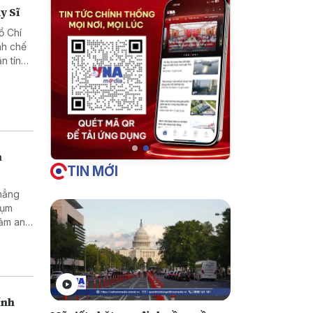
y Sĩ
ồ Chí
nh chế
n tín
h
TIN MỚI
khẳng
cụm
đảm an
ính