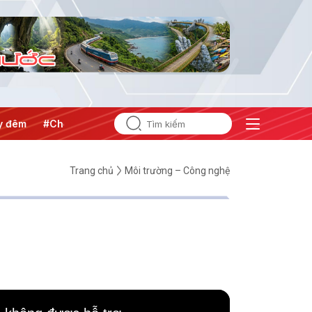
#Chống khai thác IUU
#Căng thẳng Trung Đông
#An nin
Trang chủ
Môi trường – Công nghệ