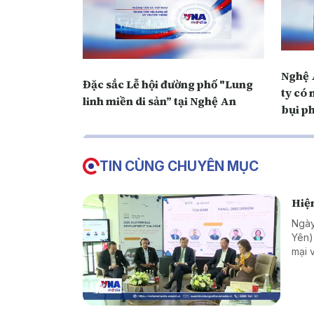
Nghệ 
Đặc sắc Lễ hội đường phố "Lung
ty có
linh miền di sản” tại Nghệ An
bụi p
TIN CÙNG CHUYÊN MỤC
Hiện
Ngày
Yên)
mại 
trưở
sự t
phươ