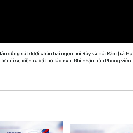
dân sống sát dưới chân hai ngọn núi Rày và núi Rậm (xã
t lở núi sẽ diễn ra bất cứ lúc nào. Ghi nhận của Phóng viên