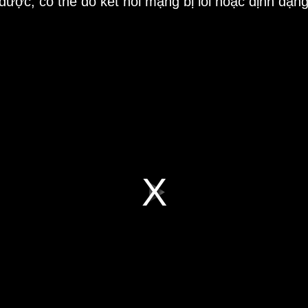
 được, có thể do kết nối mạng bị lỗi hoặc định dạn
Play
Video