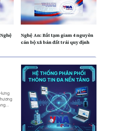
ở Nghệ
Nghệ An: Bắt tạm giam 4 nguyên
cán bộ xã bán đất trái quy định
(Hưng
 Thương
ăng
u hút
n địa