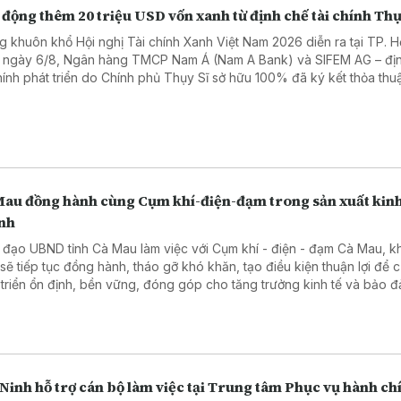
động thêm 20 triệu USD vốn xanh từ định chế tài chính Thụ
g khuôn khổ Hội nghị Tài chính Xanh Việt Nam 2026 diễn ra tại TP. H
 ngày 6/8, Ngân hàng TMCP Nam Á (Nam A Bank) và SIFEM AG – đị
chính phát triển do Chính phủ Thụy Sĩ sở hữu 100% đã ký kết thỏa thuậ
 xanh quốc tế trị giá 20 triệu USD, tương đương hơn 500 tỷ đồng.
Mau đồng hành cùng Cụm khí-điện-đạm trong sản xuất kin
nh
 đạo UBND tỉnh Cà Mau làm việc với Cụm khí - điện - đạm Cà Mau, 
 sẽ tiếp tục đồng hành, tháo gỡ khó khăn, tạo điều kiện thuận lợi để 
 triển ổn định, bền vững, đóng góp cho tăng trưởng kinh tế và bảo 
 năng lượng.
Ninh hỗ trợ cán bộ làm việc tại Trung tâm Phục vụ hành ch