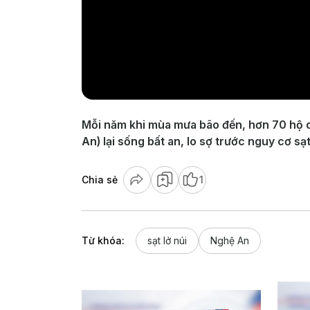
Mỗi năm khi mùa mưa bão đến, hơn 70 hộ 
An) lại sống bất an, lo sợ trước nguy cơ sạ
Chia sẻ
1
Từ khóa:
sạt lở núi
Nghệ An