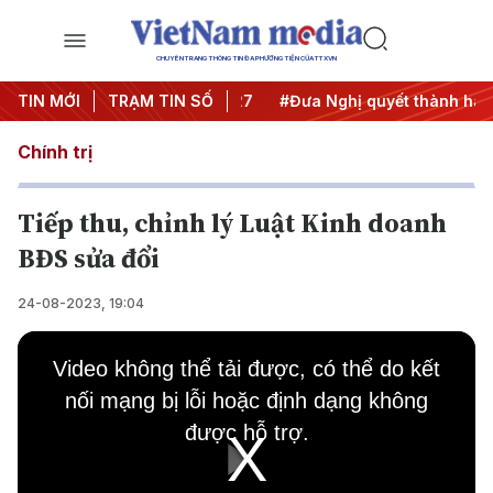
CHUYÊN TRANG THÔNG TIN ĐA PHƯƠNG TIỆN CỦA TTXVN
ị Trung ương 3
TIN MỚI
TRẠM TIN SỐ
#APEC 2027
#Đưa Nghị quyết thành hành
Chính trị
Tiếp thu, chỉnh lý Luật Kinh doanh
BĐS sửa đổi
24-08-2023, 19:04
This
is
Video không thể tải được, có thể do kết
a
modal
nối mạng bị lỗi hoặc định dạng không
window.
được hỗ trợ.