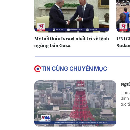
Mỹ hối thúc Israel nhất trí về lệnh
UNICE
ngừng bắn Gaza
Suda
TIN CÙNG CHUYÊN MỤC
Ngườ
Theo
đình 
tục 