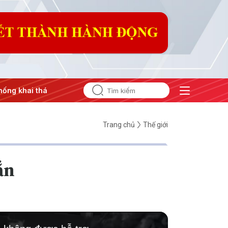
g khai thác IUU
#Căng thẳng Trung Đông
#An ninh năng 
Trang chủ
Thế giới
ắn