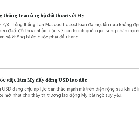
 thống Iran ủng hộ đối thoại với Mỹ
 7/8, Tổng thống Iran Masoud Pezeshkian đã một lần nữa khẳng đị
theo đuổi đối thoại nhằm bảo vệ các lợi ích quốc gia, song nhấn mạn
an sẽ không bị ép buộc phải đầu hàng.
sốc việc làm Mỹ đẩy đồng USD lao dốc
 USD đang chịu áp lực bán tháo mạnh mẽ trên diện rộng sau khi số l
 tế mới nhất cho thấy thị trường lao động Mỹ bất ngờ suy yếu.