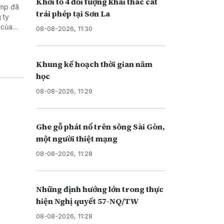
Khởi tố 4 đối tượng khai thác cát
ump đã
trái phép tại Sơn La
 ty
 của
08-08-2026, 11:30
Di trú
i nhập
Khung kế hoạch thời gian năm
học
08-08-2026, 11:29
Ghe gỗ phát nổ trên sông Sài Gòn,
một người thiệt mạng
08-08-2026, 11:28
Những định hướng lớn trong thực
hiện Nghị quyết 57-NQ/TW
08-08-2026, 11:28