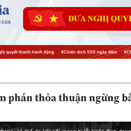
N CỦA
 quyết thành hành động
#Chiến dịch 500 ngày đêm
#Chốn
àm phán thỏa thuận ngừng b