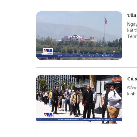
Tổng
Ngày
kết 
Tehr
Cú 
Đồng
kinh