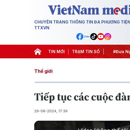
CHUYÊN TRANG THÔNG TIN ĐA PHƯƠNG TIỆ
TTXVN
#Hội nghị Trung ương 3
TIN MỚI
TRẠM TIN SỐ
#APEC 2027
#Đưa Nghị
Thế giới
Tiếp tục các cuộc đ
26-08-2024, 17:39
This
is