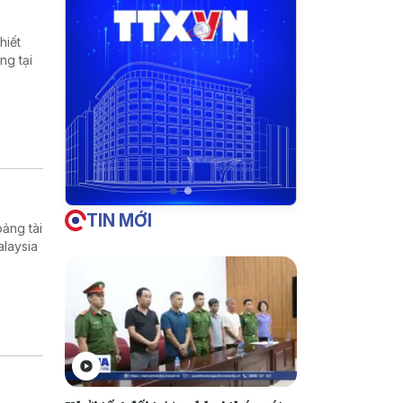
hiết
ng tại
TIN MỚI
ảng tài
alaysia