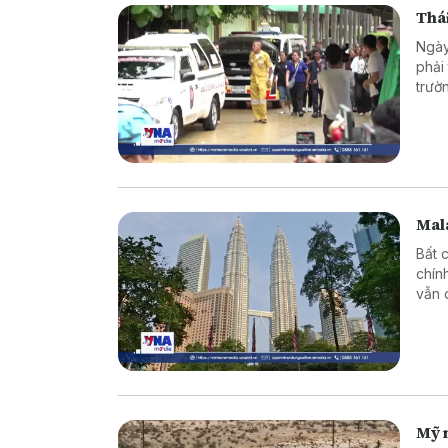
Thái
Ngày
phải
trườ
Mala
Bất 
chín
vẫn 
Mỹ 