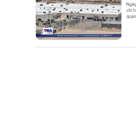
Ngày
chi 
quản
chín
và H
cư b