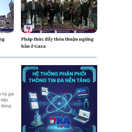
ng
Pháp thúc đẩy thỏa thuận ngừng
bắn ở Gaza
 hộ gia
 tiếp
u dùng.