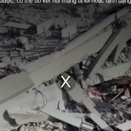
 được, có thể do kết nối mạng bị lỗi hoặc định dạn
Play
Video