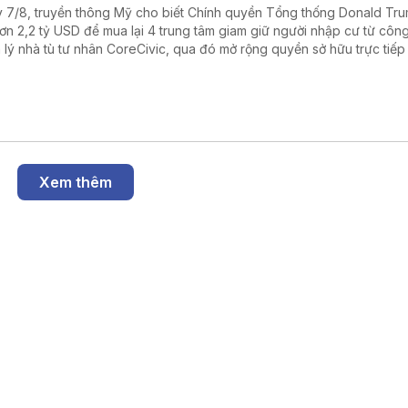
 7/8, truyền thông Mỹ cho biết Chính quyền Tổng thống Donald Tr
hơn 2,2 tỷ USD để mua lại 4 trung tâm giam giữ người nhập cư từ công
 lý nhà tù tư nhân CoreCivic, qua đó mở rộng quyền sở hữu trực tiếp
h phủ liên bang đối với hệ thống cơ sở giam giữ của Cơ quan Thực thi 
ải quan Mỹ (ICE) trong bối cảnh đẩy mạnh chiến dịch trục xuất ngườ
ất hợp pháp.
Xem thêm