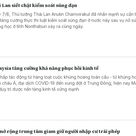
 Lan siết chặt kiểm soát súng đạn
 7/8, Thủ tướng Thái Lan Anutin Charnvirakul đã nhấn mạnh sự cần t
 tăng cường thực thi luật kiểm soát súng đạn ở nước này sau vụ nổ sú
ng học ở tỉnh Nonthaburi xảy ra cùng ngày.
ysia tăng cường khả năng phục hồi kinh tế
chấp tác động từ hàng loạt cuộc khủng hoảng toàn cầu - từ khủng ho
h châu Á, đại dịch COVID-19 đến xung đột ở Trung Đông, hiện nay M
duy trì được nền tảng kinh tế vững mạnh.
mở rộng trung tâm giam giữ người nhập cư trái phép