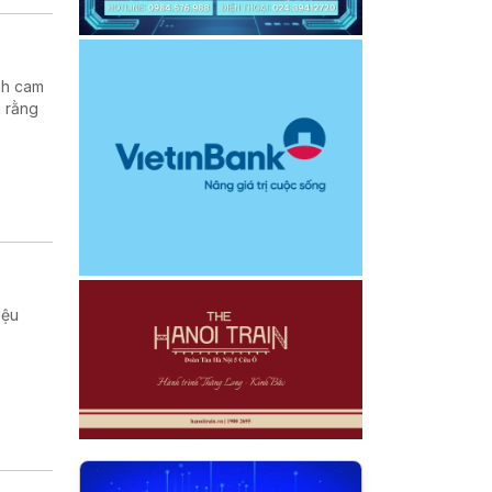
nh cam
h rằng
iệu