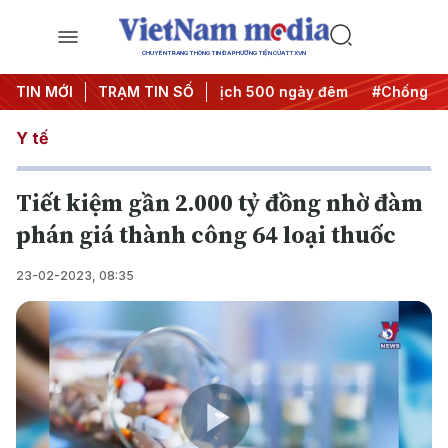
CHUYÊN TRANG THÔNG TIN ĐA PHƯƠNG TIỆN CỦA TTXVN
hành động
TIN MỚI
#Chiến dịch 500 ngày đêm
TRẠM TIN SỐ
#Chống khai thác I
Y tế
Tiết kiệm gần 2.000 tỷ đồng nhờ đàm
phán giá thành công 64 loại thuốc
23-02-2023, 08:35