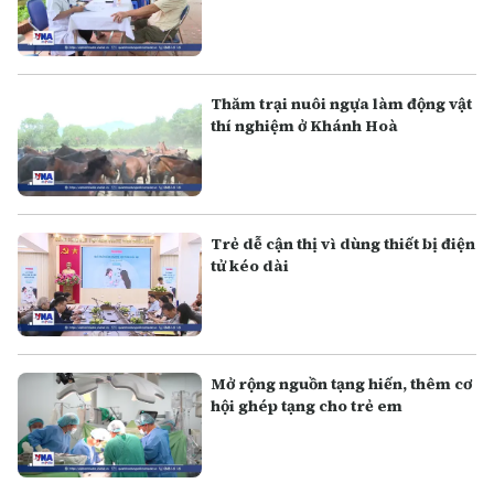
Thăm trại nuôi ngựa làm động vật
thí nghiệm ở Khánh Hoà
Trẻ dễ cận thị vì dùng thiết bị điện
tử kéo dài
Mở rộng nguồn tạng hiến, thêm cơ
hội ghép tạng cho trẻ em