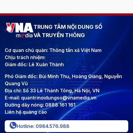
TRUNG TÂM NỘI DUNG SỐ
VÀ TRUYỀN THÔNG
Cơ quan chủ quản: Thông tấn xã Việt Nam
Chịu trách nhiệm:
Giám đốc: Lê Xuân Thành
Phó Giám đốc: Bùi Minh Thu, Hoàng Giang, Nguyễn
Quang Vũ
Địa chỉ: Số 33 Lê Thánh Tông, Hà Nội, VN
E-mail: quantrinoidungso@vnamedia.vn
Đường dây nóng: 0888 161 161
Liên hệ quảng cáo
Hotline: 0984.576.988