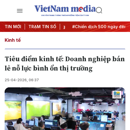
CHUYÊN TRANG THÔNG TIN ĐA PHƯƠNG TIỆN CỦA TTXVN
 Nghị quyết thành hành động
TIN MỚI
TRẠM TIN SỐ
#Chiến dịch 500 ngày đêm
Kinh tế
Tiêu điểm kinh tế: Doanh nghiệp bán
lẻ nỗ lực bình ổn thị trường
25-04-2026, 06:37