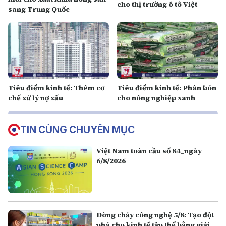
cho thị trường ô tô Việt
sang Trung Quốc
Tiêu điểm kinh tế: Thêm cơ
Tiêu điểm kinh tế: Phân bón
chế xử lý nợ xấu
cho nông nghiệp xanh
TIN CÙNG CHUYÊN MỤC
Việt Nam toàn cầu số 84_ngày
6/8/2026
Dòng chảy công nghệ 5/8: Tạo đột
phá cho kinh tế tập thể bằng giải