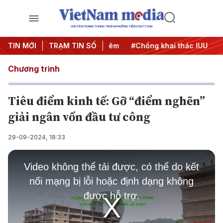
CHUYÊN TRANG THÔNG TIN ĐA PHƯƠNG TIỆN CỦA TTXVN
g
TIN MỚI
#Chiến dịch 500 ngày đêm
TRẠM TIN SỐ
#Chống khai thác IUU
#Că
Chương trình
Tiêu điểm kinh tế: Gỡ “điểm nghẽn”
giải ngân vốn đầu tư công
29-09-2024, 18:33
This
is
Video không thể tải được, có thể do kết
a
modal
nối mạng bị lỗi hoặc định dạng không
window.
được hỗ trợ.