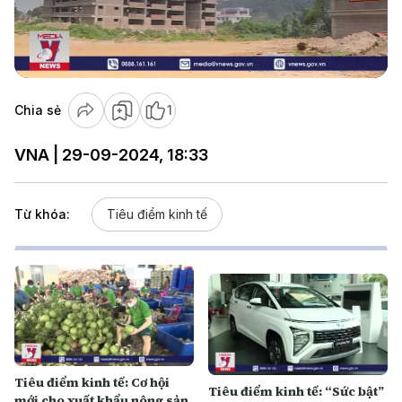
Play
Video
Chia sẻ
1
VNA | 29-09-2024, 18:33
Từ khóa:
Tiêu điểm kinh tế
Tiêu điểm kinh tế: Cơ hội
Tiêu điểm kinh tế: “Sức bật”
mới cho xuất khẩu nông sản