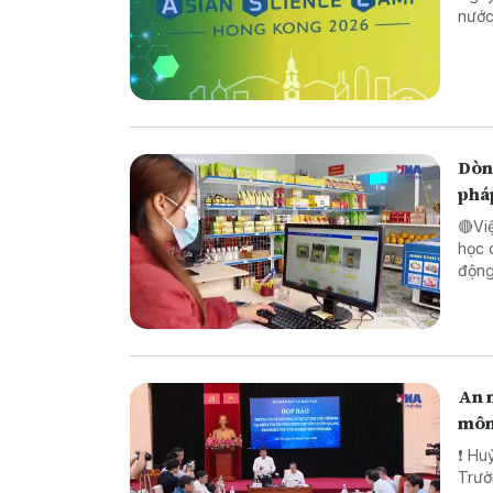
nước
Dòng
phá
🔴Vi
học 
động lực ch
pháp
biên
An n
môn
❗ Huỷ
Trường TH