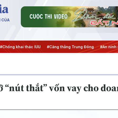
N CỦA
hai thác IUU
#Căng thẳng Trung Đông
#An ninh năng lượ
ỡ “nút thắt” vốn vay cho do