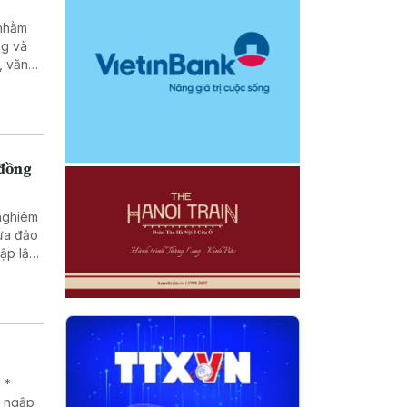
ng và
, văn
g, pháp
tạo và
nhân
 đồng
 nghiêm
lừa đảo
 *
g ngập