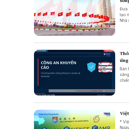
sốn
Đưa các
tạo 
Nhà 
minh
luật
chuy
dân 
Thôn
ứng
Bản 
xăng
chiếm đoạt tài sản * 
* Lừ
Việ
* Vi
Ngày