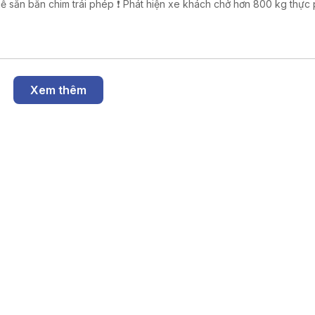
ắn chim trái phép ❗ Phát hiện xe khách chở hơn 800 kg thực phẩm
ng rõ nguồn gốc. ❗ Khởi tố 16 đối tượng trong đường dây đánh bạc
trực tuyến nghìn tỷ ❗Cảnh báo các thủ đoạn lừa đảo mùa tựu trường
Xem thêm