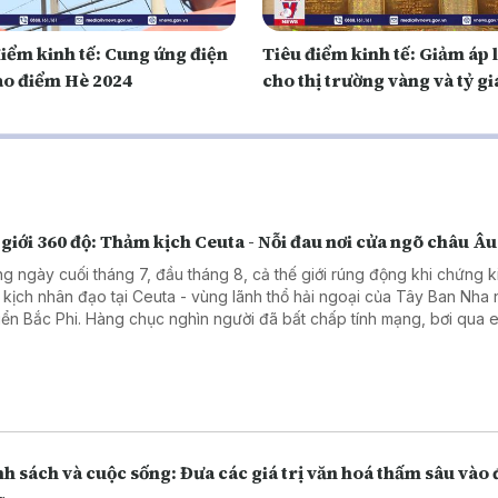
điểm kinh tế: Cung ứng điện
Tiêu điểm kinh tế: Giảm áp 
ao điểm Hè 2024
cho thị trường vàng và tỷ gi
giới 360 độ: Thảm kịch Ceuta - Nỗi đau nơi cửa ngõ châu Âu
g ngày cuối tháng 7, đầu tháng 8, cả thế giới rúng động khi chứng k
 kịch nhân đạo tại Ceuta - vùng lãnh thổ hải ngoại của Tây Ban Nha
iển Bắc Phi. Hàng chục nghìn người đã bất chấp tính mạng, bơi qua 
 trèo qua những hàng rào dây thép gai để tìm đường vào châu Âu. 
ần 100 người đã thiệt mạng và mất tích, để lại một bức tranh đầy ám ả
 phận của những người nhập cư bất hợp pháp. Chương trình kết nối v
g viên TTTXVN tại châu Âu để tìm hiểu rõ hơn về thảm kịch này.
h sách và cuộc sống: Đưa các giá trị văn hoá thấm sâu vào 