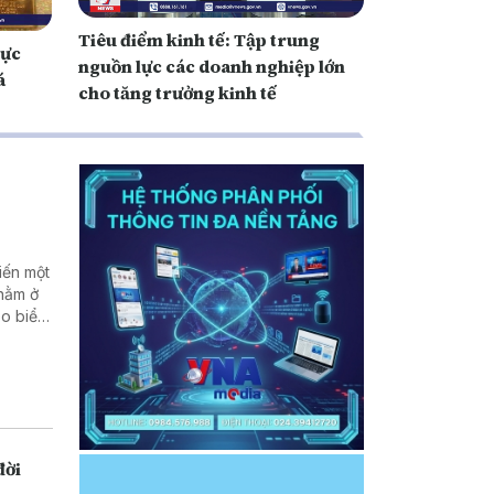
Tiêu điểm kinh tế: Tập trung
lực
nguồn lực các doanh nghiệp lớn
á
cho tăng trưởng kinh tế
iến một
 nằm ở
eo biển
Hậu quả
nh về
ới các
đời