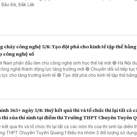
 Bầu Đá, Đắk Lắk
 chảy công nghệ 5/8: Tạo đột phá cho kinh tế tập thể bằng 
p công nghệ số
ệt Nam phấn đấu làm chủ công nghệ sinh học thế hệ mới 🔴 Hà Nội đ
công nghệ thành động lực tăng trưởng mới 🔴 Chuyển đổi số tiếp tục 
o tăng trưởng kinh tế 🔴 Tạo đột phá cho kinh tế tập thể bằng giải
 công nghệ số 🔴 Đẩy mạnh chuyển đổi số trong thủ tục hành chính 
 Đồng Nai
inh 365+ ngày 5/8: Huỷ kết quả thi và tổ chức thi lại tất cả c
 thi của thí sinh tại điểm thi Trường THPT Chuyên Tuyên 
 kết quả thi và tổ chức thi lại tất cả các môn thi của thí sinh tại điểm t
PT Chuyên Tuyên Quang ❗ Điều tra nhóm 3 đối tượng sử dụng súng