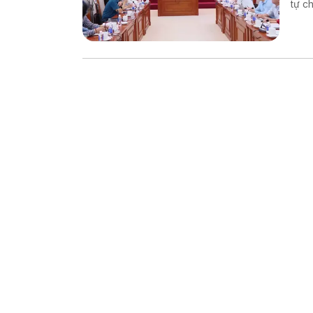
tự chế săn b
chế biến khô