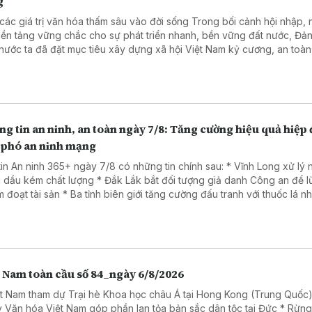
g
 giá trị văn hóa thấm sâu vào đời sống Trong bối cảnh hội nhập, nhằm
nền tảng vững chắc cho sự phát triển nhanh, bền vững đất nước, Đả
nước ta đã đặt mục tiêu xây dựng xã hội Việt Nam kỷ cương, an toàn
, hài hòa, phát triển, lấy người dân làm trung tâm, văn hóa là nền tản
 là trụ cột, kỷ cương là sức mạnh, khoa học, công nghệ, đổi mới sáng 
ển đổi số là động lực, niềm tin xã hội là thước đo và hạnh phúc của 
là mục tiêu cao nhất.
g tin an ninh, an toàn ngày 7/8: Tăng cường hiệu quả hiệp
 phó an ninh mạng
tin An ninh 365+ ngày 7/8 có những tin chính sau: * Vĩnh Long xử lý
 dầu kém chất lượng * Đắk Lắk bắt đối tượng giả danh Công an để 
Ba tỉnh biên giới tăng cường đấu tranh với thuốc lá nhập lậu
a đảo dưới chiêu đăng ký giải chạy cho trẻ em.
t Nam toàn cầu số 84_ngày 6/8/2026
ệt Nam tham dự Trại hè Khoa học châu Á tại Hong Kong (Trung Quốc)
 Văn hóa Việt Nam góp phần lan tỏa bản sắc dân tộc tại Đức * Rừn