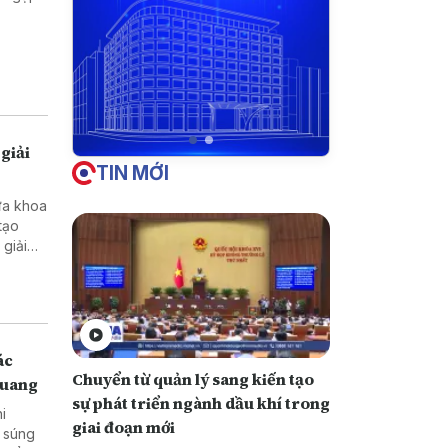
giải
TIN MỚI
ưa khoa
tạo
ở vùng
ác
Chuyển từ quản lý sang kiến tạo
Quang
sự phát triển ngành dầu khí trong
hi
giai đoạn mới