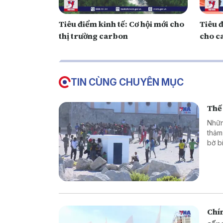
Tiêu điểm kinh tế: Cơ hội mới cho
Tiêu 
thị trường carbon
cho c
TIN CÙNG CHUYÊN MỤC
Thế 
Nhữn
thảm
bờ b
hoặc
là g
thân
phón
Chín