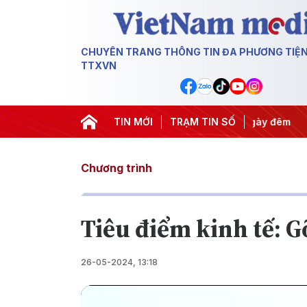
CHUYÊN TRANG THÔNG TIN ĐA PHƯƠNG TIỆ
TTXVN
yết thành hành động
TIN MỚI
#Chiến dịch 500 ngày đêm
TRẠM TIN SỐ
#Chống k
Chương trình
Tiêu điểm kinh tế: G
26-05-2024, 13:18