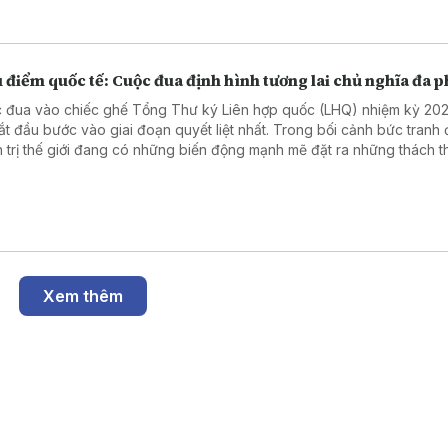
 điểm quốc tế: Cuộc đua định hình tương lai chủ nghĩa đa 
 đua vào chiếc ghế Tổng Thư ký Liên hợp quốc (LHQ) nhiệm kỳ 20
ắt đầu bước vào giai đoạn quyết liệt nhất. Trong bối cảnh bức tranh 
h trị thế giới đang có những biến động mạnh mẽ đặt ra những thách t
với chủ nghĩa đa phương, truyền thông quốc tế đánh giá cuộc tranh 
 là "cuộc đua khó lường nhất trong nhiều thập niên". Hiện tại, danh 
h thức đã lộ diện những gương mặt thực hiện các phiên đối thoại côn
 những cái tên "nặng ký" đang được đồn đoán.
Xem thêm