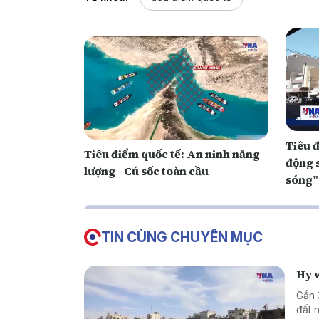
Tiêu đ
Tiêu điểm quốc tế: An ninh năng
động s
lượng - Cú sốc toàn cầu
sóng”
TIN CÙNG CHUYÊN MỤC
Hy 
Gần 
đất 