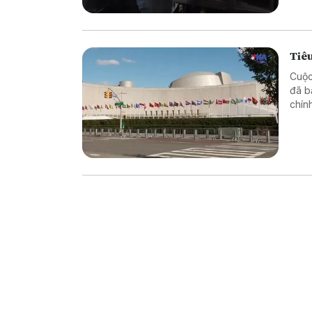
Tiêu
Cuộc
đã b
chín
đối 
2026
chín
cùng