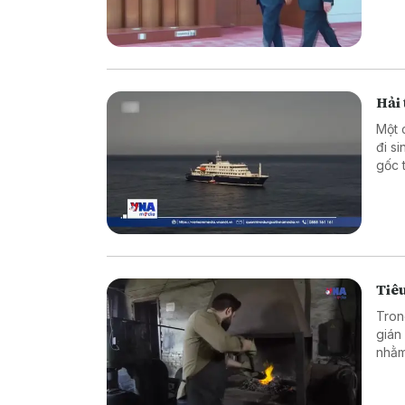
cườn
chắc
Hải 
Một 
đi s
gốc 
chún
có t
sau 
Tiêu
Tron
gián
nhằm
là đ