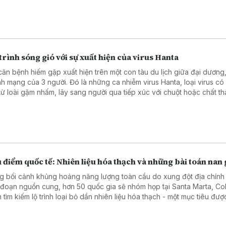
g quốc trong ba năm tới và xa hơn nữa, mà còn mang lại sự ổn định 
 chắn cần thiết cho thế giới.
trình sóng gió với sự xuất hiện của virus Hanta
căn bệnh hiếm gặp xuất hiện trên một con tàu du lịch giữa đại dương
inh mạng của 3 người. Đó là những ca nhiễm virus Hanta, loại virus c
từ loài gặm nhấm, lây sang người qua tiếp xúc với chuột hoặc chất th
g. Lần này, virus Hanta đang gây ra nỗi sợ hãi về việc biến thể của 
hể lây từ người sang người, trong bối cảnh thế giới vẫn còn chật vật 
đại dịch COVID-19.
 điểm quốc tế: Nhiên liệu hóa thạch và những bài toán nan 
g bối cảnh khủng hoảng năng lượng toàn cầu do xung đột địa chính t
 đoạn nguồn cung, hơn 50 quốc gia sẽ nhóm họp tại Santa Marta, Co
 tìm kiếm lộ trình loại bỏ dần nhiên liệu hóa thạch - một mục tiêu đư
ầy tham vọng nhưng đang đối mặt với nhiều thách thức.