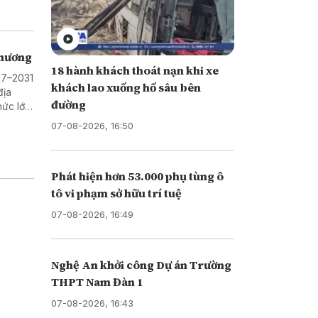
phương
18 hành khách thoát nạn khi xe
27–2031
khách lao xuống hố sâu bên
địa
đường
hức lớn
cử năm
07-08-2026, 16:50
sách
g khai,
Phát hiện hơn 53.000 phụ tùng ô
tô vi phạm sở hữu trí tuệ
07-08-2026, 16:49
Nghệ An khởi công Dự án Trường
THPT Nam Đàn 1
07-08-2026, 16:43