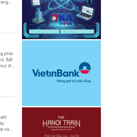
trang
 Mỹ
s tuyên
g kế
 thực
ng phải
ó. Bất
rmuz đã
liệu và
ân Thái
nald
xây
ới này
iữa hai