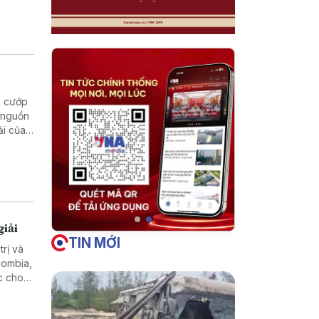
và
, cướp
ó nguồn
ải của
chúng
hồi phục
giải
TIN MỚI
rị và
lombia,
ợc cho