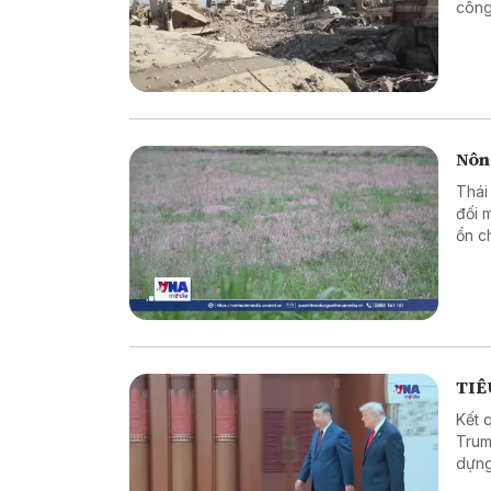
công
Pale
Dona
bố c
hoạc
thi 
Nông
Thái
đối 
ổn c
gián
phân
Lan 
TIÊ
Kết 
Trum
dựng
được