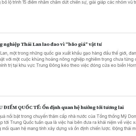
 bố lộ trình 15 điểm nhằm chấm dứt chiến sự, giải giáp các nhóm vũ 
stine và mở đường cho một cơ chế quản trị mới tại Gaza. Tổng thống
ld Trump gọi đây là "thỏa thuận lịch sử", trong khi phong trào Hama
hấp nhận về nguyên tắc. Tuy nhiên, Chính phủ Israel lập tức cho rằn
h chưa đáp ứng các yêu cầu an ninh của nước này, khiến triển vọng
vẫn còn bỏ ngỏ.
 nghiệp Thái Lan lao đao vì “bão giá” vật tư
 Lan, một trong những quốc gia xuất khẩu gạo hàng đầu thế giới, đa
mặt với một cuộc khủng hoảng nông nghiệp nghiêm trọng chưa từng c
hính trị tại khu vực Trung Đông kéo theo việc đóng cửa eo biển Ho
g một đòn nặng nề vào chuỗi cung ứng toàn cầu. Hệ quả là giá nhiên 
 bón tăng vọt, trong khi nguồn cung cạn kiệt, đẩy hàng triệu nông d
vào tình cảnh tiến thoái lưỡng nan.
U ĐIỂM QUỐC TẾ: Ổn định quan hệ hướng tới tương lai
quả nổi bật trong chuyến thăm cấp nhà nước của Tổng thống Mỹ Do
p tới Trung Quốc tuần qua là việc hai bên đưa ra khái niệm về việc 
 mối quan hệ mang tính xây dựng và ổn định chiến lược. Động thái m
 đánh giá không chỉ tạo ra định hướng chiến lược cho mối quan hệ g