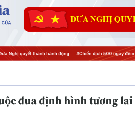
N CỦA
hị quyết thành hành động
#Chiến dịch 500 ngày đêm
#Ch
uộc đua định hình tương lai