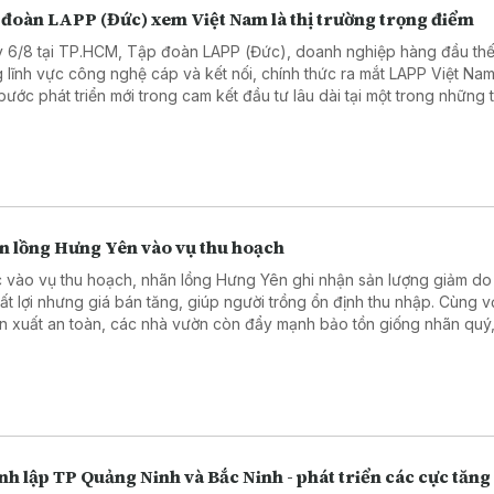
 đoàn LAPP (Đức) xem Việt Nam là thị trường trọng điểm
 6/8 tại TP.HCM, Tập đoàn LAPP (Đức), doanh nghiệp hàng đầu thế 
g lĩnh vực công nghệ cáp và kết nối, chính thức ra mắt LAPP Việt Na
bước phát triển mới trong cam kết đầu tư lâu dài tại một trong những t
ng sản xuất và công nghệ phát triển nhanh nhất Đông Nam Á.
n lồng Hưng Yên vào vụ thu hoạch
 vào vụ thu hoạch, nhãn lồng Hưng Yên ghi nhận sản lượng giảm do 
 bất lợi nhưng giá bán tăng, giúp người trồng ổn định thu nhập. Cùng v
sản xuất an toàn, các nhà vườn còn đẩy mạnh bảo tồn giống nhãn quý
giá trị và thương hiệu đặc sản địa phương.
h lập TP Quảng Ninh và Bắc Ninh - phát triển các cực tăng