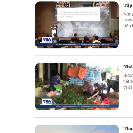
Tập
Ngày
tron
dấu 
trườ
Nhã
Bước
tiết
trì 
tầm 
Thàn