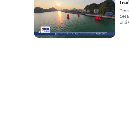
trư
Tron
QH k
phố 
Báo 
Ninh