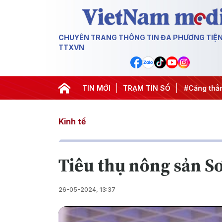
CHUYÊN TRANG THÔNG TIN ĐA PHƯƠNG TIỆ
TTXVN
n dịch 500 ngày đêm
TIN MỚI
#Chống khai thác IUU
TRẠM TIN SỐ
#Căng thẳng 
Kinh tế
Tiêu thụ nông sản Sơ
26-05-2024, 13:37