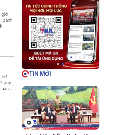
giới
m, đánh
hị
TIN MỚI
thời
ới duy
, nâng