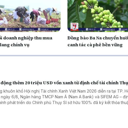
ối doanh nghiệp thu mua
Đồng bào Ba Na chuyển hư
 lang chính vụ
canh tác cà phê bền vững
động thêm 20 triệu USD vốn xanh từ định chế tài chính Thụ
g khuôn khổ Hội nghị Tài chính Xanh Việt Nam 2026 diễn ra tại TP. H
 ngày 6/8, Ngân hàng TMCP Nam Á (Nam A Bank) và SIFEM AG – đị
chính phát triển do Chính phủ Thụy Sĩ sở hữu 100% đã ký kết thỏa thuậ
 xanh quốc tế trị giá 20 triệu USD, tương đương hơn 500 tỷ đồng.