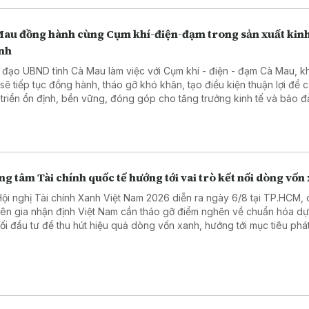
Mau đồng hành cùng Cụm khí-điện-đạm trong sản xuất kin
nh
 đạo UBND tỉnh Cà Mau làm việc với Cụm khí - điện - đạm Cà Mau, 
 sẽ tiếp tục đồng hành, tháo gỡ khó khăn, tạo điều kiện thuận lợi để 
 triển ổn định, bền vững, đóng góp cho tăng trưởng kinh tế và bảo 
 năng lượng.
g tâm Tài chính quốc tế hướng tới vai trò kết nối dòng vốn
Hội nghị Tài chính Xanh Việt Nam 2026 diễn ra ngày 6/8 tại TP.HCM, 
ên gia nhận định Việt Nam cần tháo gỡ điểm nghẽn về chuẩn hóa dự
nối đầu tư để thu hút hiệu quả dòng vốn xanh, hướng tới mục tiêu phát
 bằng "0" vào năm 2050.