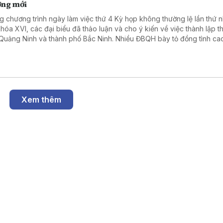
ởng mới
g chương trình ngày làm việc thứ 4 Kỳ họp không thường lệ lần thứ n
hóa XVI, các đại biểu đã thảo luận và cho ý kiến về việc thành lập t
Quảng Ninh và thành phố Bắc Ninh. Nhiều ĐBQH bày tỏ đồng tình cao
cáo thẩm tra cũng như Tờ trình của Chính phủ đề xuất thành lập TP
 từ 1/9, thành lập TP Bắc Ninh từ 20/9.
Xem thêm