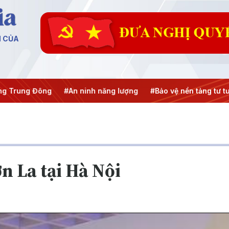
N CỦA
Trung Đông
#An ninh năng lượng
#Bảo vệ nền tảng tư tưở
n La tại Hà Nội