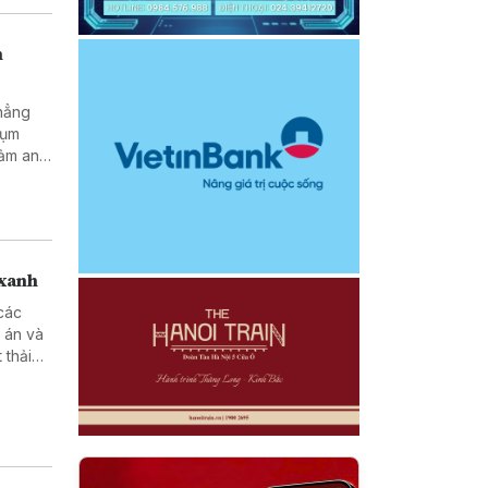
h
khẳng
cụm
đảm an
 xanh
các
 án và
 thải