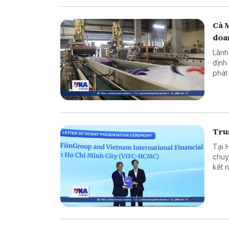
Cà 
doa
Lãnh
định
phát
ninh
Trun
Tại 
chuy
kết 
ròng