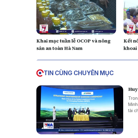
Khai mạc tuần lễ OCOP và nông
Kết n
sản an toàn Hà Nam
khoai
TIN CÙNG CHUYÊN MỤC
Huy 
Tron
Minh
tài 
dụng