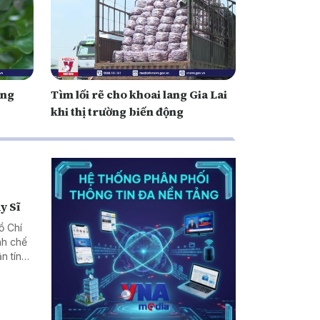
ớng
Tìm lối rẽ cho khoai lang Gia Lai
khi thị trường biến động
y Sĩ
ồ Chí
nh chế
n tín