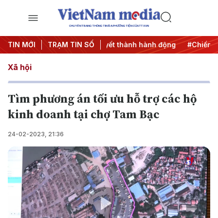
CHUYÊN TRANG THÔNG TIN ĐA PHƯƠNG TIỆN CỦA TTXVN
ng 3
TIN MỚI
#Đưa Nghị quyết thành hành động
TRẠM TIN SỐ
#Chiến dịch 500 
Xã hội
Tìm phương án tối ưu hỗ trợ các hộ
kinh doanh tại chợ Tam Bạc
24-02-2023, 21:36