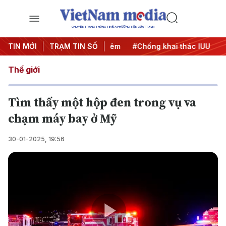
CHUYÊN TRANG THÔNG TIN ĐA PHƯƠNG TIỆN CỦA TTXVN
g
TIN MỚI
#Chiến dịch 500 ngày đêm
TRẠM TIN SỐ
#Chống khai thác IUU
#Că
Thế giới
Tìm thấy một hộp đen trong vụ va
chạm máy bay ở Mỹ
30-01-2025, 19:56