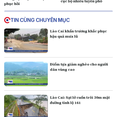
cục bộ nhiều tuyến phố
phục hồi
TIN CÙNG CHUYÊN MỤC
Lào Cai khẩn trương khắc phục
hậu quả mưa lũ
Điểm tựa giảm nghèo cho người
dân vùng cao
Lào Cai: Sạt lở cuốn trôi 30m mặt
đường tỉnh lộ 161