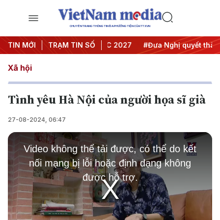
CHUYÊN TRANG THÔNG TIN ĐA PHƯƠNG TIỆN CỦA TTXVN
nghị Trung ương 3
TIN MỚI
TRẠM TIN SỐ
#APEC 2027
#Đưa Nghị quyết thành h
Xã hội
Tình yêu Hà Nội của người họa sĩ già
27-08-2024, 06:47
This
is
Video không thể tải được, có thể do kết
a
modal
nối mạng bị lỗi hoặc định dạng không
window.
được hỗ trợ.
Play