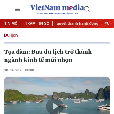
CHUYÊN TRANG THÔNG TIN ĐA PHƯƠNG TIỆN CỦA TTXVN
ương 3
TIN MỚI
#Đưa Nghị quyết thành hành động
TRẠM TIN SỐ
#Chiến dịch 50
Du lịch
Tọa đàm: Đưa du lịch trở thành
ngành kinh tế mũi nhọn
30-04-2026, 08:00