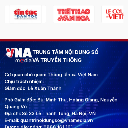
TRUNG TÂM NỘI DUNG SỐ
VÀ TRUYỀN THÔNG
Cơ quan chủ quản: Thông tấn xã Việt Nam
Chịu trách nhiệm:
Giám đốc: Lê Xuân Thành
Phó Giám đốc: Bùi Minh Thu, Hoàng Giang, Nguyễn
Quang Vũ
Địa chỉ: Số 33 Lê Thánh Tông, Hà Nội, VN
E-mail: quantrinoidungso@vnamedia.vn
Đường dây nóng: 0888 161 161