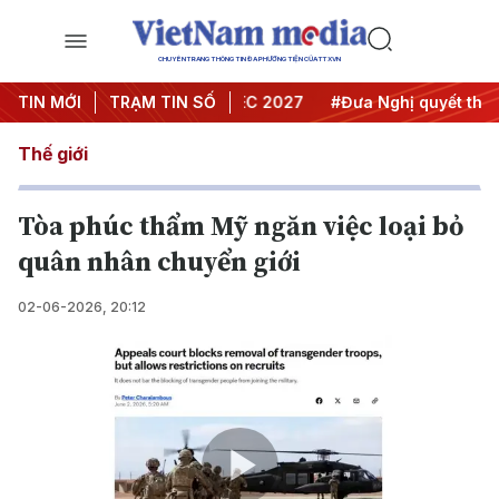
CHUYÊN TRANG THÔNG TIN ĐA PHƯƠNG TIỆN CỦA TTXVN
 nghị Trung ương 3
TIN MỚI
TRẠM TIN SỐ
#APEC 2027
#Đưa Nghị quyết thành h
Thế giới
Tòa phúc thẩm Mỹ ngăn việc loại bỏ
quân nhân chuyển giới
02-06-2026, 20:12